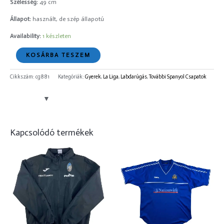
Szélesség:
49 cm
Állapot:
használt, de szép állapotú
Availability:
1 készleten
KOSÁRBA TESZEM
Cikkszám:
cg881
Kategóriák:
Gyerek
,
La Liga
,
Labdarúgás
,
További Spanyol Csapatok
Kapcsolódó termékek