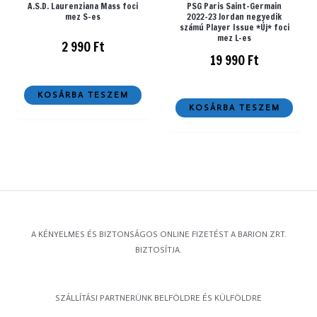
A.S.D. Laurenziana Mass foci
PSG Paris Saint-Germain
mez S-es
2022-23 Jordan negyedik
számú Player Issue *Új* foci
mez L-es
2 990
Ft
19 990
Ft
KOSÁRBA TESZEM
KOSÁRBA TESZEM
A KÉNYELMES ÉS BIZTONSÁGOS ONLINE FIZETÉST A BARION ZRT.
BIZTOSÍTJA.
SZÁLLÍTÁSI PARTNERÜNK BELFÖLDRE ÉS KÜLFÖLDRE