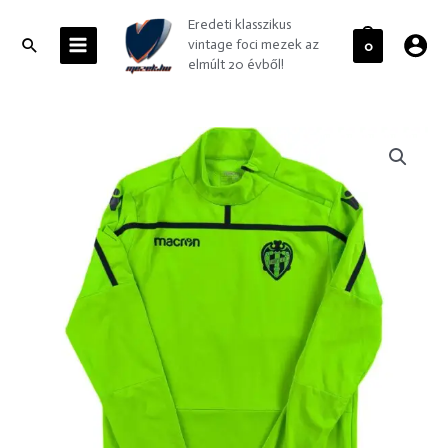
Skip
MAIN
Eredeti klasszikus
to
MENU
Search
vintage foci mezek az
0
content
elmúlt 20 évből!
Levante
UD
Macron
training
felső
gyerek
XL-
es
mennyiség