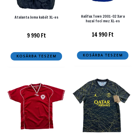
Halifax Town 2001-02 Xara
Atalanta Joma kabát XL-es
hazai foci mez XL-es
14 990
Ft
9 990
Ft
KOSÁRBA TESZEM
KOSÁRBA TESZEM