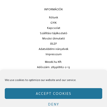
INFORMÁCIÓK
Rólunk
GYIK
Kapcsolat
Szállítási tájékoztató
Mosási útmutató
ÁSZF
Adatvédelmi irányelvek
Impresszum
Mezek.hu Kft.
Adószám: 28996862-2-13
Ha kérdésed van keress minket az
info@mezek.hu
e-mail címen vagy a
We use cookies to optimize our website and our service.
social oldalainkon!
ACCEPT COOKIES
DENY
Copyright © Mezek.hu 2026 Mezek.hu