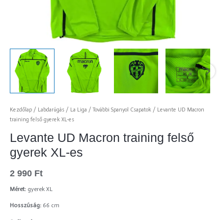
Kezdőlap
/
Labdarúgás
/
La Liga
/
További Spanyol Csapatok
/ Levante UD Macron
training felső gyerek XL-es
Levante UD Macron training felső
gyerek XL-es
2 990
Ft
Méret:
gyerek XL
Hosszúság:
66 cm