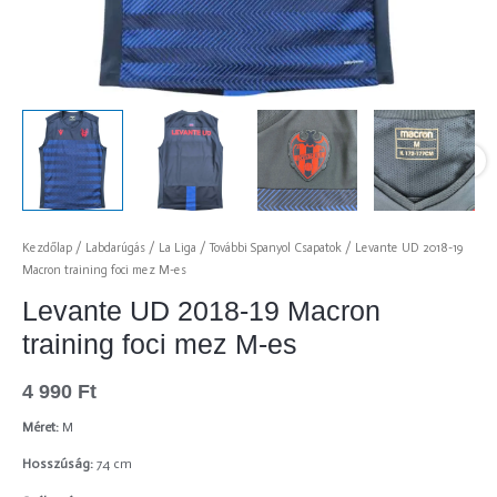
Kezdőlap
/
Labdarúgás
/
La Liga
/
További Spanyol Csapatok
/ Levante UD 2018-19
Macron training foci mez M-es
Levante UD 2018-19 Macron
training foci mez M-es
4 990
Ft
Méret:
M
Hosszúság:
74 cm