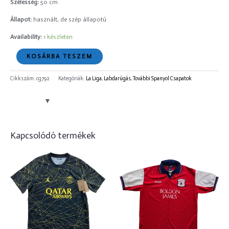
Szélesség:
50 cm
Állapot:
használt, de szép állapotú
Availability:
1 készleten
KOSÁRBA TESZEM
Cikkszám:
cg792
Kategóriák:
La Liga
,
Labdarúgás
,
További Spanyol Csapatok
Kapcsolódó termékek