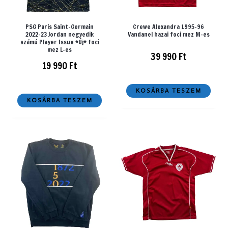
PSG Paris Saint-Germain
Crewe Alexandra 1995-96
2022-23 Jordan negyedik
Vandanel hazai foci mez M-es
számú Player Issue *Új* foci
mez L-es
39 990
Ft
19 990
Ft
KOSÁRBA TESZEM
KOSÁRBA TESZEM