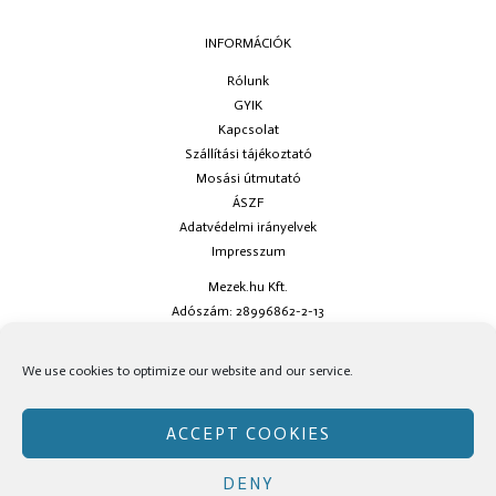
INFORMÁCIÓK
Rólunk
GYIK
Kapcsolat
Szállítási tájékoztató
Mosási útmutató
ÁSZF
Adatvédelmi irányelvek
Impresszum
Mezek.hu Kft.
Adószám: 28996862-2-13
Ha kérdésed van keress minket az
info@mezek.hu
e-mail címen vagy a
We use cookies to optimize our website and our service.
social oldalainkon!
ACCEPT COOKIES
DENY
Copyright © Mezek.hu 2026 Mezek.hu