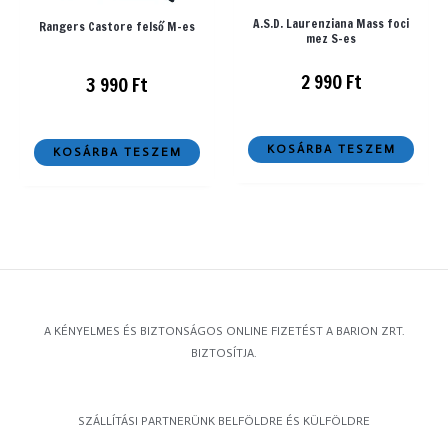
A.S.D. Laurenziana Mass foci
Rangers Castore felső M-es
mez S-es
2 990
Ft
3 990
Ft
KOSÁRBA TESZEM
KOSÁRBA TESZEM
A KÉNYELMES ÉS BIZTONSÁGOS ONLINE FIZETÉST A BARION ZRT.
BIZTOSÍTJA.
SZÁLLÍTÁSI PARTNERÜNK BELFÖLDRE ÉS KÜLFÖLDRE