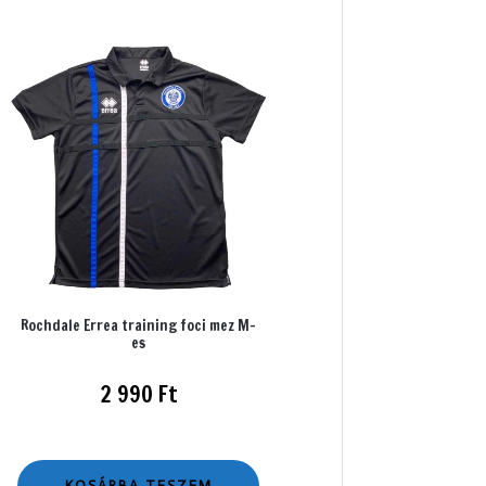
Rochdale Errea training foci mez M-
es
2 990
Ft
KOSÁRBA TESZEM