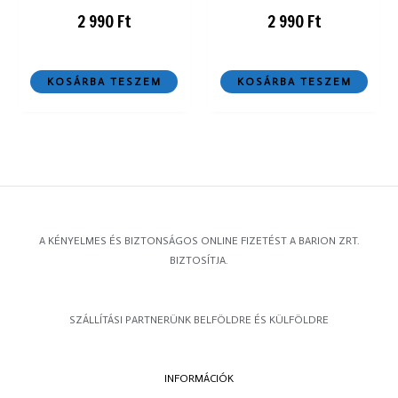
2 990
Ft
2 990
Ft
KOSÁRBA TESZEM
KOSÁRBA TESZEM
A KÉNYELMES ÉS BIZTONSÁGOS ONLINE FIZETÉST A BARION ZRT.
BIZTOSÍTJA.
SZÁLLÍTÁSI PARTNERÜNK BELFÖLDRE ÉS KÜLFÖLDRE
INFORMÁCIÓK