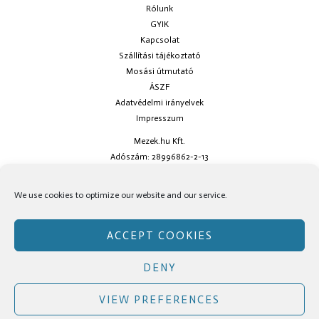
Rólunk
GYIK
Kapcsolat
Szállítási tájékoztató
Mosási útmutató
ÁSZF
Adatvédelmi irányelvek
Impresszum
Mezek.hu Kft.
Adószám: 28996862-2-13
Ha kérdésed van keress minket az
info@mezek.hu
e-mail címen vagy a
We use cookies to optimize our website and our service.
social oldalainkon!
ACCEPT COOKIES
DENY
Copyright © Mezek.hu 2026 Mezek.hu
VIEW PREFERENCES
Facebook
Instagram
TikTok