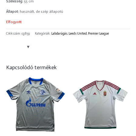
Szélesség:
55 cm
Állapot:
használt, de szép állapotú
Elfogyott
Cikkszám:
cg859
Kategóriák:
Labdarúgás
,
Leeds United
,
Premier League
Kapcsolódó termékek