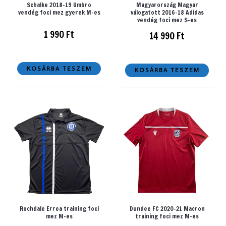
Schalke 2018-19 Umbro
Magyarország Magyar
vendég foci mez gyerek M-es
válogatott 2016-18 Adidas
vendég foci mez S-es
1 990
Ft
14 990
Ft
KOSÁRBA TESZEM
KOSÁRBA TESZEM
Rochdale Errea training foci
Dundee FC 2020-21 Macron
mez M-es
training foci mez M-es