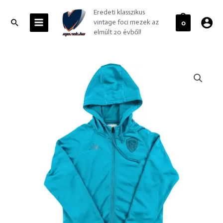
Skip
MAIN
Eredeti klasszikus
to
MENU
Search
vintage foci mezek az
0
content
elmúlt 20 évből!