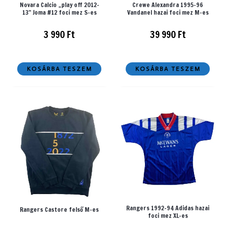
Novara Calcio „play off 2012-
Crewe Alexandra 1995-96
13” Joma #12 foci mez S-es
Vandanel hazai foci mez M-es
3 990
Ft
39 990
Ft
KOSÁRBA TESZEM
KOSÁRBA TESZEM
Rangers 1992-94 Adidas hazai
Rangers Castore felső M-es
foci mez XL-es