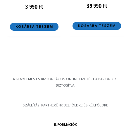
39 990
Ft
3 990
Ft
KOSÁRBA TESZEM
KOSÁRBA TESZEM
A KÉNYELMES ÉS BIZTONSÁGOS ONLINE FIZETÉST A BARION ZRT.
BIZTOSÍTJA.
SZÁLLÍTÁSI PARTNERÜNK BELFÖLDRE ÉS KÜLFÖLDRE
INFORMÁCIÓK