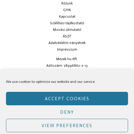
Rólunk
GYIK
Kapcsolat
Szállítási tájékoztató
Mosási útmutató
ÁSZF
Adatvédelmi irányelvek
Impresszum
Mezek.hu Kft.
Adószám: 28996862-2-13
Ha kérdésed van keress minket az
info@mezek.hu
e-mail címen vagy a
We use cookies to optimize our website and our service.
social oldalainkon!
ACCEPT COOKIES
DENY
Copyright © Mezek.hu 2026 Mezek.hu
VIEW PREFERENCES
Facebook
Instagram
TikTok