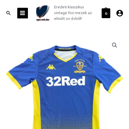
Skip
MAIN
Eredeti klasszikus
to
MENU
Search
vintage foci mezek az
0
content
elmúlt 20 évből!