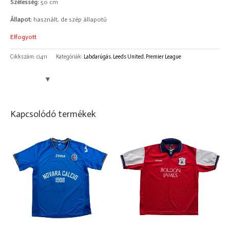
Szélesség:
50 cm
Állapot:
használt, de szép állapotú
Elfogyott
Cikkszám:
ci411
Kategóriák:
Labdarúgás
,
Leeds United
,
Premier League
Kapcsolódó termékek