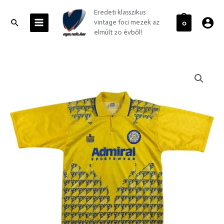
Skip
MAIN
Eredeti klasszikus
to
MENU
Search
vintage foci mezek az
0
content
elmúlt 20 évből!
Leeds
United
1992-
93
Admiral
harmadik
számú
foci
mez
L-
es
mennyiség