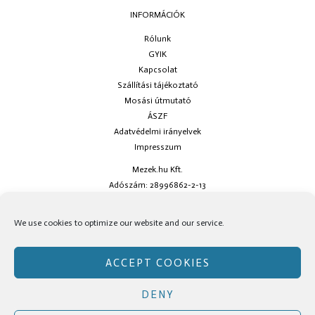
INFORMÁCIÓK
Rólunk
GYIK
Kapcsolat
Szállítási tájékoztató
Mosási útmutató
ÁSZF
Adatvédelmi irányelvek
Impresszum
Mezek.hu Kft.
Adószám: 28996862-2-13
Ha kérdésed van keress minket az
info@mezek.hu
e-mail címen vagy a
We use cookies to optimize our website and our service.
social oldalainkon!
ACCEPT COOKIES
DENY
Copyright © Mezek.hu 2026 Mezek.hu