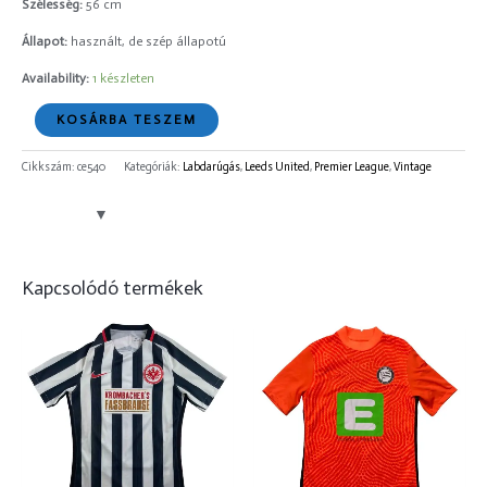
Szélesség:
56 cm
Állapot:
használt, de szép állapotú
Availability:
1 készleten
KOSÁRBA TESZEM
Cikkszám:
ce540
Kategóriák:
Labdarúgás
,
Leeds United
,
Premier League
,
Vintage
Kapcsolódó termékek