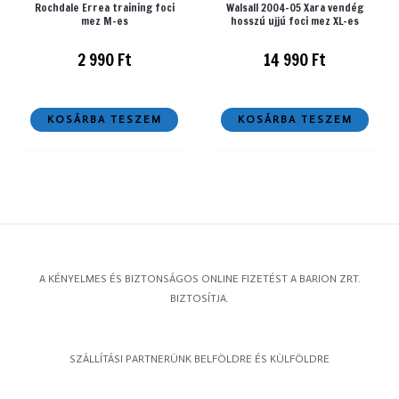
Rochdale Errea training foci
Walsall 2004-05 Xara vendég
mez M-es
hosszú ujjú foci mez XL-es
2 990
Ft
14 990
Ft
KOSÁRBA TESZEM
KOSÁRBA TESZEM
A KÉNYELMES ÉS BIZTONSÁGOS ONLINE FIZETÉST A BARION ZRT.
BIZTOSÍTJA.
SZÁLLÍTÁSI PARTNERÜNK BELFÖLDRE ÉS KÜLFÖLDRE