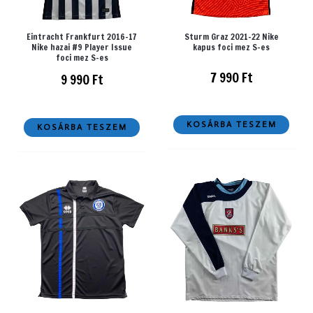
Eintracht Frankfurt 2016-17
Sturm Graz 2021-22 Nike
Nike hazai #9 Player Issue
kapus foci mez S-es
foci mez S-es
7 990
Ft
9 990
Ft
KOSÁRBA TESZEM
KOSÁRBA TESZEM