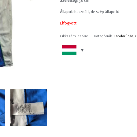
Szélesség:
58 cm
Állapot:
használt, de szép állapotú
Elfogyott
Cikkszám:
ca680
Kategóriák:
Labdarúgás
,