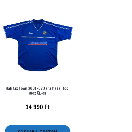
Halifax Town 2001-02 Xara hazai foci
mez XL-es
14 990
Ft
KOSÁRBA TESZEM