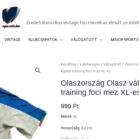
Mezek.hu
Eredeti klasszikus vintage foci mezek az elmúlt 20 évből
VINTAGE
KLUBCSAPATOK
VÁLOGATOTT
MAJOR SPORTS
Kezdőlap
/
Labdarúgás
/
Válogatott
/
Olaszor
Kipsta training foci mez XL-es
Olaszország Olasz válo
training foci mez XL-e
990
Ft
Méret:
XL
Hosszúság:
82 cm