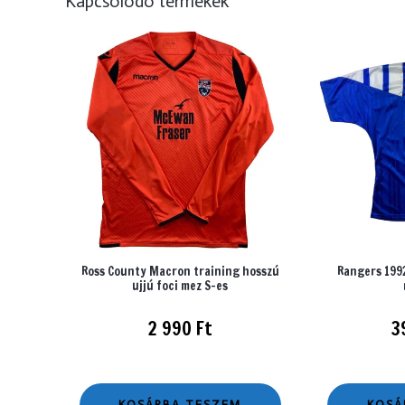
Kapcsolódó termékek
Ross County Macron training hosszú
Rangers 1992
ujjú foci mez S-es
2 990
Ft
3
KOSÁRBA TESZEM
KOSÁ