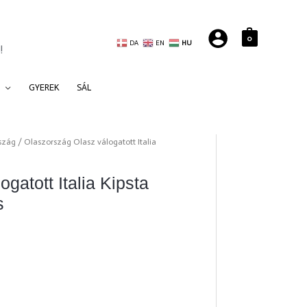
0
DA
EN
HU
!
GYEREK
SÁL
szág
/ Olaszország Olasz válogatott Italia
gatott Italia Kipsta
s