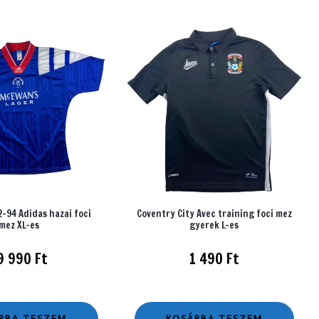
-94 Adidas hazai foci
Coventry City Avec training foci mez
mez XL-es
gyerek L-es
9 990
Ft
1 490
Ft
RBA TESZEM
KOSÁRBA TESZEM