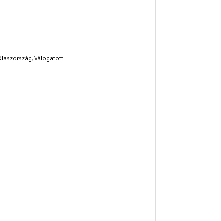
Olaszország
,
Válogatott