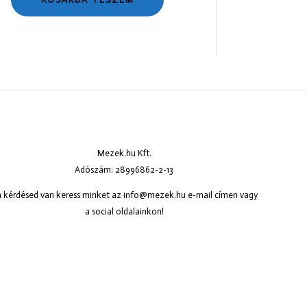
Mezek.hu Kft.
Adószám: 28996862-2-13
 kérdésed van keress minket az
info@mezek.hu
e-mail címen vagy
a social oldalainkon!