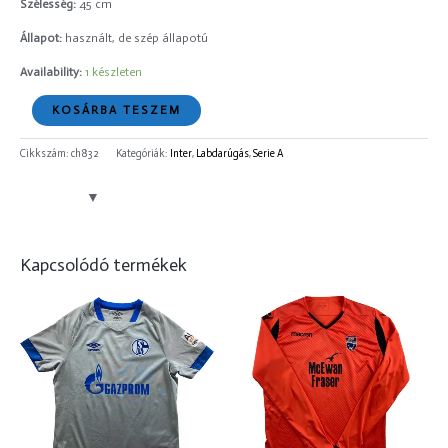
Szélesség:
45 cm
Állapot:
használt, de szép állapotú
Availability:
1 készleten
KOSÁRBA TESZEM
Cikkszám:
ch832
Kategóriák:
Inter
,
Labdarúgás
,
Serie A
Kapcsolódó termékek