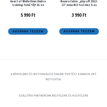
Heart of Midlothian Umbro
Novara Calcio „play off 2012-
training felső *Új* XL-es
13” Joma #12 foci mez S-es
5 990
Ft
3 990
Ft
KOSÁRBA TESZEM
KOSÁRBA TESZEM
A KÉNYELMES ÉS BIZTONSÁGOS ONLINE FIZETÉST A BARION ZRT.
BIZTOSÍTJA.
SZÁLLÍTÁSI PARTNERÜNK BELFÖLDRE ÉS KÜLFÖLDRE