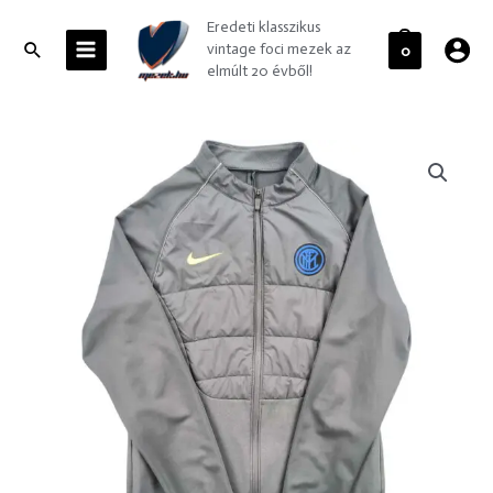
Skip
MAIN
Eredeti klasszikus
to
MENU
Search
vintage foci mezek az
0
content
elmúlt 20 évből!
Internazionale
Inter
Milan
Nike
kabát
S-
es
mennyiség