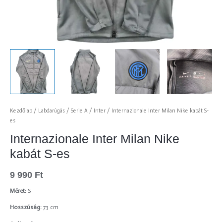
Kezdőlap
/
Labdarúgás
/
Serie A
/
Inter
/ Internazionale Inter Milan Nike kabát S-
es
Internazionale Inter Milan Nike
kabát S-es
9 990
Ft
Méret:
S
Hosszúság:
73 cm