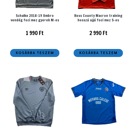
Schalke 2018-19 Umbro
Ross County Macron training
vendég foci mez gyerek M-es
hosszú ujjú foci mez S-es
1 990
Ft
2 990
Ft
KOSÁRBA TESZEM
KOSÁRBA TESZEM