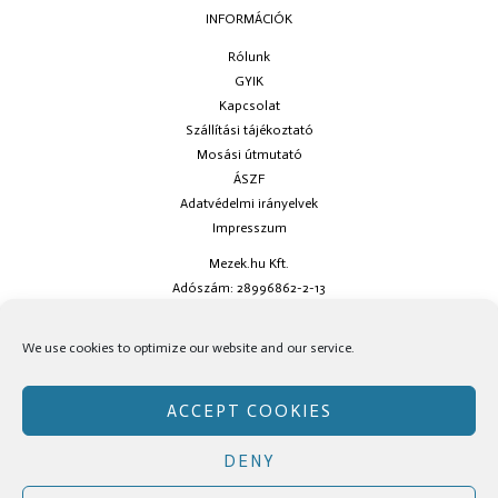
INFORMÁCIÓK
Rólunk
GYIK
Kapcsolat
Szállítási tájékoztató
Mosási útmutató
ÁSZF
Adatvédelmi irányelvek
Impresszum
Mezek.hu Kft.
Adószám: 28996862-2-13
Ha kérdésed van keress minket az
info@mezek.hu
e-mail címen vagy a
We use cookies to optimize our website and our service.
social oldalainkon!
ACCEPT COOKIES
DENY
Copyright © Mezek.hu 2026 Mezek.hu