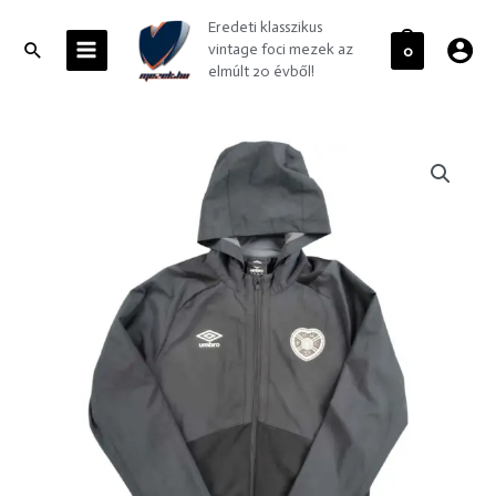
Skip
MAIN
Eredeti klasszikus
to
MENU
Search
vintage foci mezek az
0
content
elmúlt 20 évből!
Heart
of
Midlothian
Umbro
kabát
M-
es
mennyiség