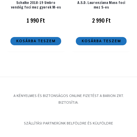
Schalke 2018-19 Umbro
A.S.D. Laurenziana Mass foci
vendég foci mez gyerek M-es
mez S-es
1 990
Ft
2 990
Ft
KOSÁRBA TESZEM
KOSÁRBA TESZEM
A KÉNYELMES ÉS BIZTONSÁGOS ONLINE FIZETÉST A BARION ZRT.
BIZTOSÍTJA.
SZÁLLÍTÁSI PARTNERÜNK BELFÖLDRE ÉS KÜLFÖLDRE