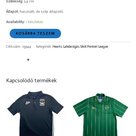
Szélesség:
54 cm
Állapot:
használt, de szép állapotú
Availability:
1 készleten
KOSÁRBA TESZEM
Cikkszám:
-cg944
Kategóriák:
Hearts
,
Labdarúgás
,
Skót Premier League
Kapcsolódó termékek