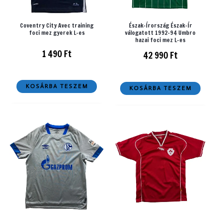
Coventry City Avec training
Észak-Írország Észak-Ír
foci mez gyerek L-es
válogatott 1992-94 Umbro
hazai foci mez L-es
1 490
Ft
42 990
Ft
KOSÁRBA TESZEM
KOSÁRBA TESZEM