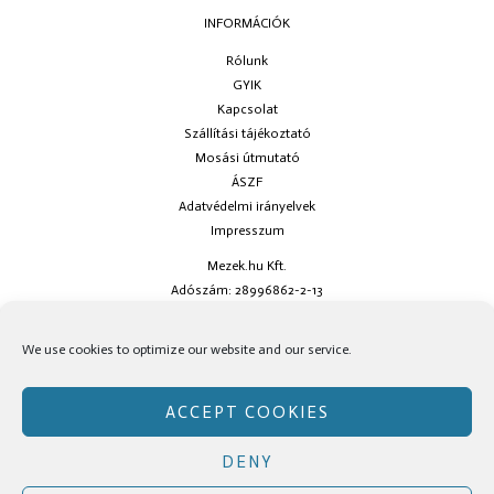
INFORMÁCIÓK
Rólunk
GYIK
Kapcsolat
Szállítási tájékoztató
Mosási útmutató
ÁSZF
Adatvédelmi irányelvek
Impresszum
Mezek.hu Kft.
Adószám: 28996862-2-13
Ha kérdésed van keress minket az
info@mezek.hu
e-mail címen vagy a
We use cookies to optimize our website and our service.
social oldalainkon!
ACCEPT COOKIES
DENY
Copyright © Mezek.hu 2026 Mezek.hu