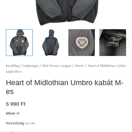
Kezdőlap
/
Labdarúgás
/
Skót Premier League
/
Hearts
/ Heart of Midlothian Umbro
kabát M-es
Heart of Midlothian Umbro kabát M-
es
5 990
Ft
Méret:
M
Hosszúság:
72 cm