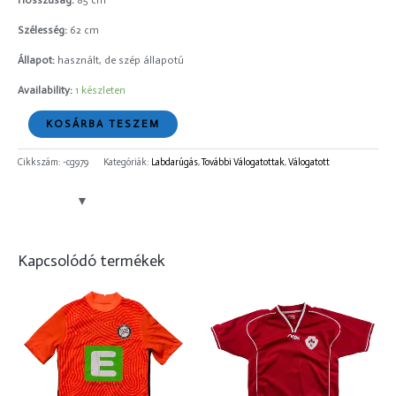
Hosszúság:
85 cm
Szélesség:
62 cm
Állapot:
használt, de szép állapotú
Availability:
1 készleten
KOSÁRBA TESZEM
Cikkszám:
-cg979
Kategóriák:
Labdarúgás
,
További Válogatottak
,
Válogatott
Kapcsolódó termékek