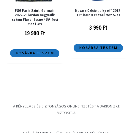
PSG Paris Saint-Germain
Novara Calcio „play off 2012-
2022-23 Jordan negyedik
13” Joma #12 foci mez S-es
számú Player Issue *Új* foci
mez L-es
3 990
Ft
19 990
Ft
KOSÁRBA TESZEM
KOSÁRBA TESZEM
A KÉNYELMES ÉS BIZTONSÁGOS ONLINE FIZETÉST A BARION ZRT.
BIZTOSÍTJA.