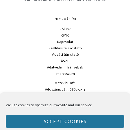
SZÁLLÍTÁSI PARTNERÜNK BELFÖLDRE ÉS KÜLFÖLDRE
INFORMÁCIÓK
Rólunk
GYIK
Kapcsolat
Szállítási tájékoztató
Mosási útmutató
ÁSZF
Adatvédelmi irányelvek
Impresszum
Mezek.hu Kft.
Adószám: 28996862-2-13
Ha kérdésed van keress minket az
info@mezek.hu
e-mail címen vagy a
We use cookies to optimize our website and our service.
social oldalainkon!
ACCEPT COOKIES