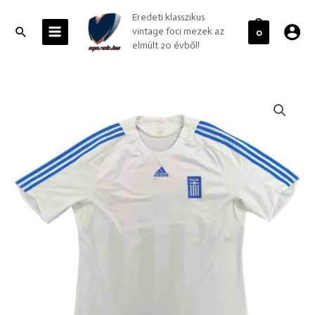
Skip
MAIN
Eredeti klasszikus
to
MENU
Search
vintage foci mezek az
0
content
elmúlt 20 évből!
Görögország
Görög
válogatott
2008-
10
Adidas
vendég
foci
mez
XXL-
es
mennyiség