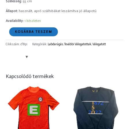
Szélesség:
55 cm
Állapot:
használt, apró szálhibákat leszámítva jó állapotú
Availability:
1 készleten
KOSÁRBA TESZEM
Cikkszám:
cf891
Kategóriák:
Labdarúgás
,
További Válogatottak
,
Válogatott
Kapcsolódó termékek