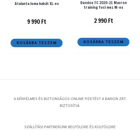
Dundee FC 2020-21 Macron
Atalanta Joma kabát XL-es
training foci mez M-es
2 990
Ft
9 990
Ft
KOSÁRBA TESZEM
KOSÁRBA TESZEM
A KÉNYELMES ÉS BIZTONSÁGOS ONLINE FIZETÉST A BARION ZRT.
BIZTOSÍTJA.
SZÁLLÍTÁSI PARTNERÜNK BELFÖLDRE ÉS KÜLFÖLDRE