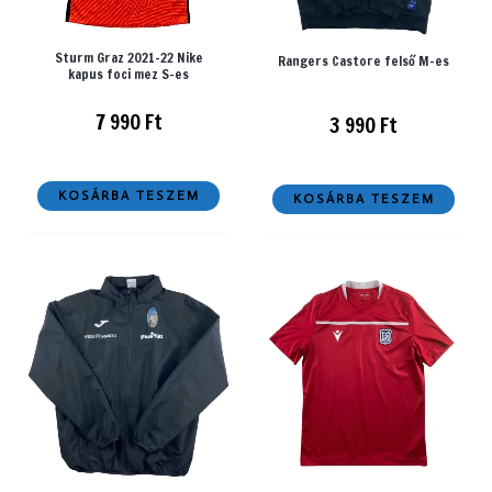
Sturm Graz 2021-22 Nike
Rangers Castore felső M-es
kapus foci mez S-es
7 990
Ft
3 990
Ft
KOSÁRBA TESZEM
KOSÁRBA TESZEM