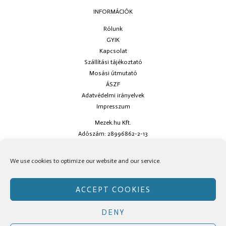
INFORMÁCIÓK
Rólunk
GYIK
Kapcsolat
Szállítási tájékoztató
Mosási útmutató
ÁSZF
Adatvédelmi irányelvek
Impresszum
Mezek.hu Kft.
Adószám: 28996862-2-13
Ha kérdésed van keress minket az
info@mezek.hu
e-mail címen vagy a
We use cookies to optimize our website and our service.
social oldalainkon!
ACCEPT COOKIES
DENY
Copyright © Mezek.hu 2026 Mezek.hu