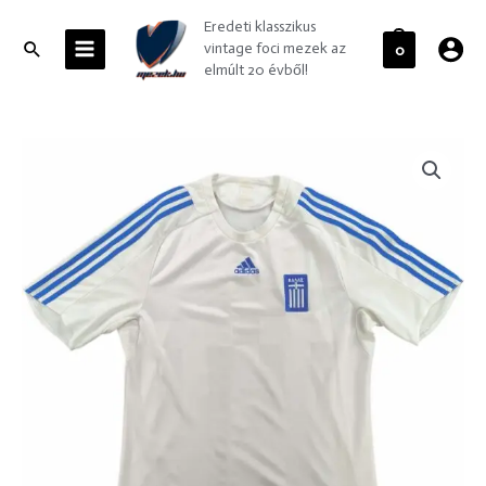
Skip
MAIN
Eredeti klasszikus
to
MENU
Search
vintage foci mezek az
0
content
elmúlt 20 évből!
Görögország
Görög
válogatott
2008-
10
Adidas
hazai
foci
mez
L-
es
mennyiség