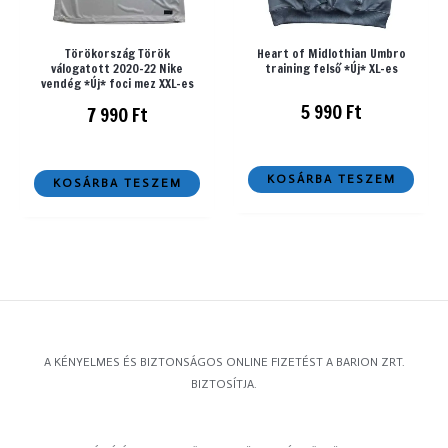
Törökország Török
Heart of Midlothian Umbro
válogatott 2020-22 Nike
training felső *Új* XL-es
vendég *Új* foci mez XXL-es
5 990
Ft
7 990
Ft
KOSÁRBA TESZEM
KOSÁRBA TESZEM
A KÉNYELMES ÉS BIZTONSÁGOS ONLINE FIZETÉST A BARION ZRT.
BIZTOSÍTJA.