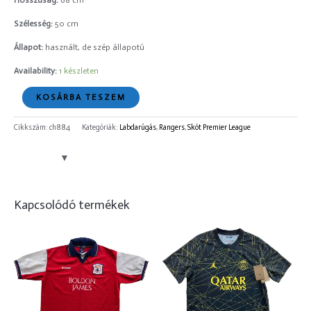
Hosszúság:
68 cm
Szélesség:
50 cm
Állapot:
használt, de szép állapotú
Availability:
1 készleten
KOSÁRBA TESZEM
Cikkszám:
ch884
Kategóriák:
Labdarúgás
,
Rangers
,
Skót Premier League
Kapcsolódó termékek