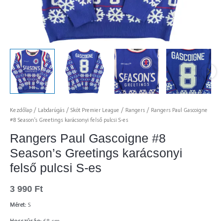
Kezdőlap
/
Labdarúgás
/
Skót Premier League
/
Rangers
/ Rangers Paul Gascoigne
#8 Season’s Greetings karácsonyi felső pulcsi S-es
Rangers Paul Gascoigne #8
Season’s Greetings karácsonyi
felső pulcsi S-es
3 990
Ft
Méret:
S