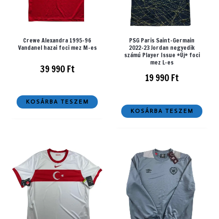
Crewe Alexandra 1995-96
PSG Paris Saint-Germain
Vandanel hazai foci mez M-es
2022-23 Jordan negyedik
számú Player Issue *Új* foci
mez L-es
39 990
Ft
19 990
Ft
KOSÁRBA TESZEM
KOSÁRBA TESZEM