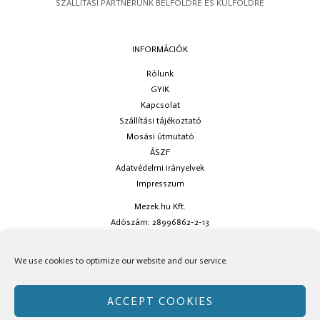
SZÁLLÍTÁSI PARTNERÜNK BELFÖLDRE ÉS KÜLFÖLDRE
INFORMÁCIÓK
Rólunk
GYIK
Kapcsolat
Szállítási tájékoztató
Mosási útmutató
ÁSZF
Adatvédelmi irányelvek
Impresszum
Mezek.hu Kft.
Adószám: 28996862-2-13
Ha kérdésed van keress minket az
info@mezek.hu
e-mail címen vagy a
We use cookies to optimize our website and our service.
social oldalainkon!
ACCEPT COOKIES