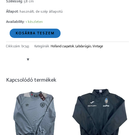
Szélesség:
58 cm
Állapot:
használt, de szép állapotú
Availability:
1 készleten
KOSÁRBA TESZEM
Cikkszám:
br743
Kategóriák:
Holland csapatok
,
Labdarúgás
,
Vintage
Kapcsolódó termékek