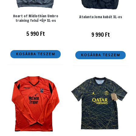
Heart of Midlothian Umbro
Atalanta Joma kabát XL-es
training felső *Új* XL-es
5 990
Ft
9 990
Ft
KOSÁRBA TESZEM
KOSÁRBA TESZEM