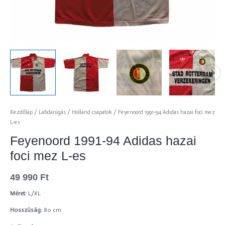
Kezdőlap
/
Labdarúgás
/
Holland csapatok
/ Feyenoord 1991-94 Adidas hazai foci mez
L-es
Feyenoord 1991-94 Adidas hazai
foci mez L-es
49 990
Ft
Méret:
L/XL
Hosszúság:
80 cm