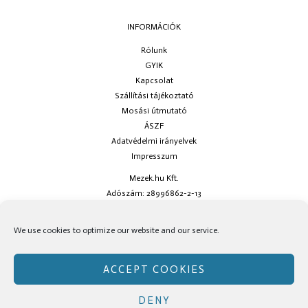
INFORMÁCIÓK
Rólunk
GYIK
Kapcsolat
Szállítási tájékoztató
Mosási útmutató
ÁSZF
Adatvédelmi irányelvek
Impresszum
Mezek.hu Kft.
Adószám: 28996862-2-13
Ha kérdésed van keress minket az
info@mezek.hu
e-mail címen vagy a
We use cookies to optimize our website and our service.
social oldalainkon!
ACCEPT COOKIES
DENY
Copyright © Mezek.hu 2026 Mezek.hu