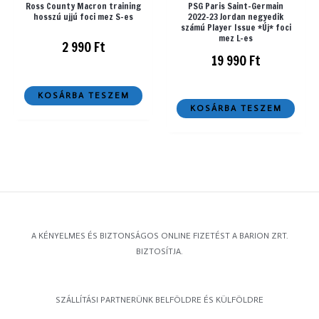
Ross County Macron training
PSG Paris Saint-Germain
hosszú ujjú foci mez S-es
2022-23 Jordan negyedik
számú Player Issue *Új* foci
mez L-es
2 990
Ft
19 990
Ft
KOSÁRBA TESZEM
KOSÁRBA TESZEM
A KÉNYELMES ÉS BIZTONSÁGOS ONLINE FIZETÉST A BARION ZRT.
BIZTOSÍTJA.
SZÁLLÍTÁSI PARTNERÜNK BELFÖLDRE ÉS KÜLFÖLDRE