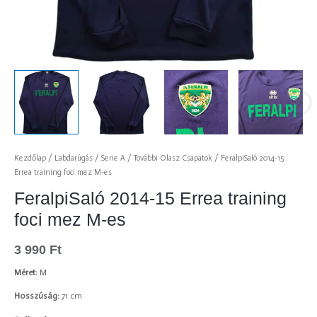
Kezdőlap
/
Labdarúgás
/
Serie A
/
További Olasz Csapatok
/ FeralpiSaló 2014-15
Errea training foci mez M-es
FeralpiSaló 2014-15 Errea training
foci mez M-es
3 990
Ft
Méret:
M
Hosszúság:
71 cm