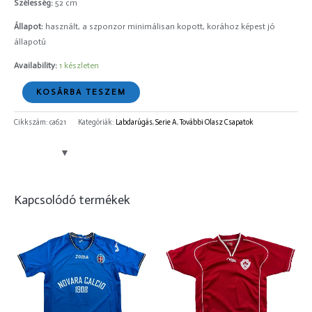
Szélesség:
52 cm
Állapot:
használt, a szponzor minimálisan kopott, korához képest jó
állapotú
Availability:
1 készleten
KOSÁRBA TESZEM
Cikkszám:
ca621
Kategóriák:
Labdarúgás
,
Serie A
,
További Olasz Csapatok
Kapcsolódó termékek