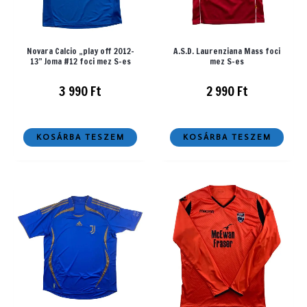
Novara Calcio „play off 2012-
A.S.D. Laurenziana Mass foci
13” Joma #12 foci mez S-es
mez S-es
3 990
Ft
2 990
Ft
KOSÁRBA TESZEM
KOSÁRBA TESZEM