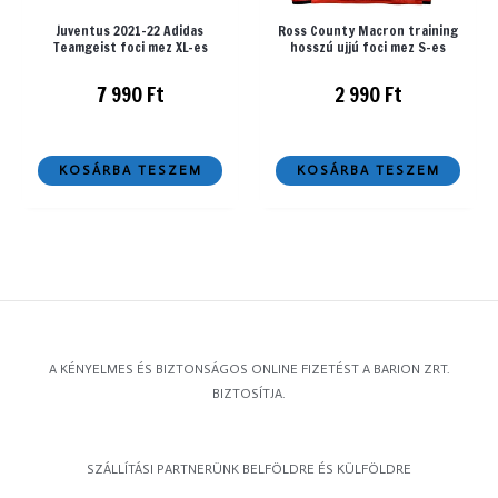
Juventus 2021-22 Adidas
Ross County Macron training
Teamgeist foci mez XL-es
hosszú ujjú foci mez S-es
7 990
Ft
2 990
Ft
KOSÁRBA TESZEM
KOSÁRBA TESZEM
A KÉNYELMES ÉS BIZTONSÁGOS ONLINE FIZETÉST A BARION ZRT.
BIZTOSÍTJA.
SZÁLLÍTÁSI PARTNERÜNK BELFÖLDRE ÉS KÜLFÖLDRE