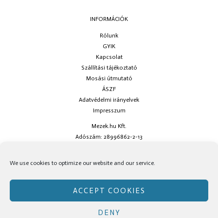
INFORMÁCIÓK
Rólunk
GYIK
Kapcsolat
Szállítási tájékoztató
Mosási útmutató
ÁSZF
Adatvédelmi irányelvek
Impresszum
Mezek.hu Kft.
Adószám: 28996862-2-13
Ha kérdésed van keress minket az
info@mezek.hu
e-mail címen vagy a
We use cookies to optimize our website and our service.
social oldalainkon!
ACCEPT COOKIES
DENY
Copyright © Mezek.hu 2026 Mezek.hu