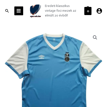
Skip
MAIN
Eredeti klasszikus
to
MENU
Search
vintage foci mezek az
0
content
elmúlt 20 évből!