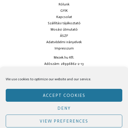
Rólunk
GYIK
Kapcsolat
Szállítási tájékoztató
Mosási útmutató
ÁSZF
Adatvédelmi irányelvek
Impresszum
Mezek.hu Kft.
Adószám: 28996862-2-13
Ha kérdésed van keress minket az
info@mezek.hu
e-mail címen vagy a
We use cookies to optimize our website and our service.
social oldalainkon!
ACCEPT COOKIES
DENY
Copyright © Mezek.hu 2026 Mezek.hu
VIEW PREFERENCES
Facebook
Instagram
TikTok