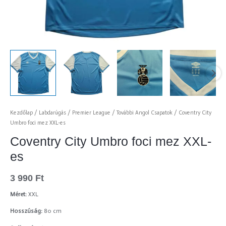
Kezdőlap
/
Labdarúgás
/
Premier League
/
További Angol Csapatok
/ Coventry City
Umbro foci mez XXL-es
Coventry City Umbro foci mez XXL-
es
3 990
Ft
Méret:
XXL
Hosszúság:
80 cm