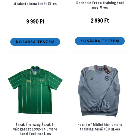
Rochdale Errea training foci
Atalanta Joma kabát XL-es
mez M-es
2 990
Ft
9 990
Ft
KOSÁRBA TESZEM
KOSÁRBA TESZEM
Észak-Írország Észak-Ír
Heart of Midlothian Umbro
válogatott 1992-94 Umbro
training felső *Új* XL-es
hazai foci mez L-es