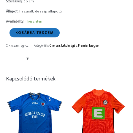
Szélesség:
60 cm
Állapot:
használt, de szép állapotú
Availability:
1 készleten
KOSÁRBA TESZEM
Cikkszám:
cg152
Kategóriák:
Chelsea
,
Labdarúgás
,
Premier League
Kapcsolódó termékek