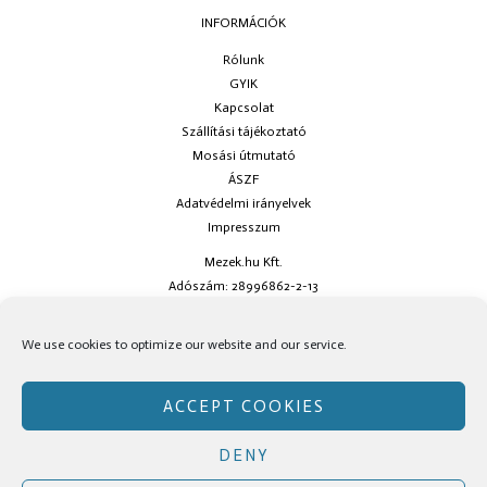
INFORMÁCIÓK
Rólunk
GYIK
Kapcsolat
Szállítási tájékoztató
Mosási útmutató
ÁSZF
Adatvédelmi irányelvek
Impresszum
Mezek.hu Kft.
Adószám: 28996862-2-13
Ha kérdésed van keress minket az
info@mezek.hu
e-mail címen vagy a
We use cookies to optimize our website and our service.
social oldalainkon!
ACCEPT COOKIES
DENY
Copyright © Mezek.hu 2026 Mezek.hu