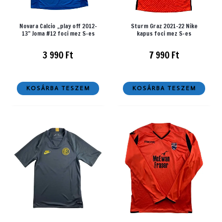
Novara Calcio „play off 2012-
Sturm Graz 2021-22 Nike
13” Joma #12 foci mez S-es
kapus foci mez S-es
3 990
Ft
7 990
Ft
KOSÁRBA TESZEM
KOSÁRBA TESZEM