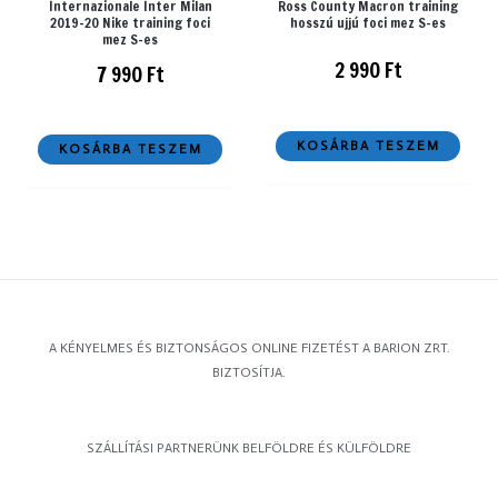
Internazionale Inter Milan
Ross County Macron training
2019-20 Nike training foci
hosszú ujjú foci mez S-es
mez S-es
2 990
Ft
7 990
Ft
KOSÁRBA TESZEM
KOSÁRBA TESZEM
A KÉNYELMES ÉS BIZTONSÁGOS ONLINE FIZETÉST A BARION ZRT.
BIZTOSÍTJA.
SZÁLLÍTÁSI PARTNERÜNK BELFÖLDRE ÉS KÜLFÖLDRE