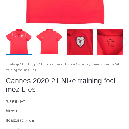
Kezdőlap
/
Labdarúgás
/
Ligue 1
/
További Francia Csapatok
/ Cannes 2020-21 Nike
training foci mez L-es
Cannes 2020-21 Nike training foci
mez L-es
3 990
Ft
Méret:
L
Hosszúság:
75 cm