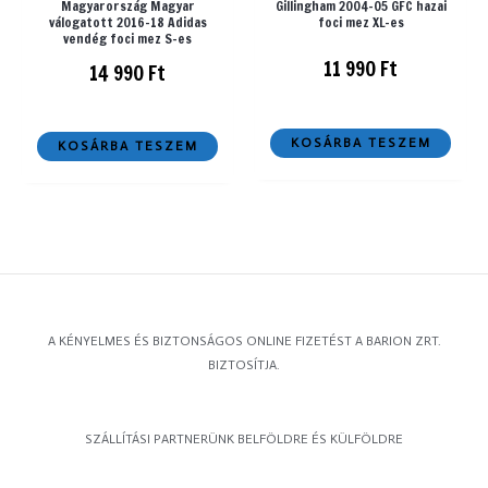
Magyarország Magyar
Gillingham 2004-05 GFC hazai
válogatott 2016-18 Adidas
foci mez XL-es
vendég foci mez S-es
11 990
Ft
14 990
Ft
KOSÁRBA TESZEM
KOSÁRBA TESZEM
A KÉNYELMES ÉS BIZTONSÁGOS ONLINE FIZETÉST A BARION ZRT.
BIZTOSÍTJA.
SZÁLLÍTÁSI PARTNERÜNK BELFÖLDRE ÉS KÜLFÖLDRE