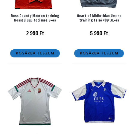
Ross County Macron training
Heart of Midlothian Umbro
hosszú ujjú foci mez S-es
training felső *Új* XL-es
2 990
Ft
5 990
Ft
KOSÁRBA TESZEM
KOSÁRBA TESZEM