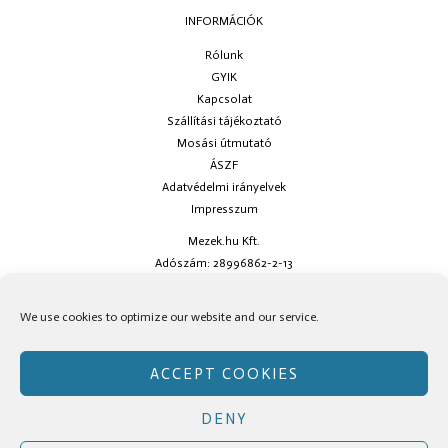
INFORMÁCIÓK
Rólunk
GYIK
Kapcsolat
Szállítási tájékoztató
Mosási útmutató
ÁSZF
Adatvédelmi irányelvek
Impresszum
Mezek.hu Kft.
Adószám: 28996862-2-13
Ha kérdésed van keress minket az
info@mezek.hu
e-mail címen vagy a
We use cookies to optimize our website and our service.
social oldalainkon!
ACCEPT COOKIES
DENY
Copyright © Mezek.hu 2026 Mezek.hu