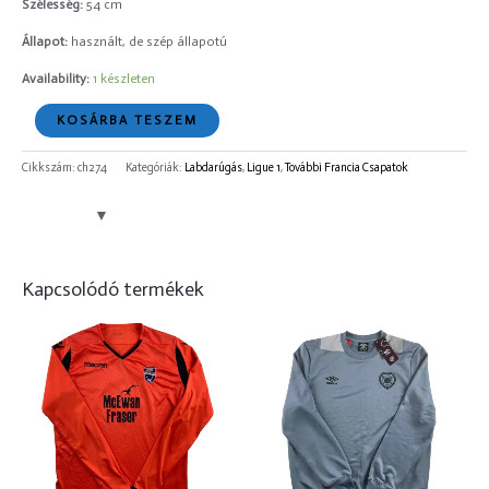
Szélesség:
54 cm
Állapot:
használt, de szép állapotú
Availability:
1 készleten
KOSÁRBA TESZEM
Cikkszám:
ch274
Kategóriák:
Labdarúgás
,
Ligue 1
,
További Francia Csapatok
Kapcsolódó termékek