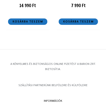
14 990
Ft
7 990
Ft
KOSÁRBA TESZEM
KOSÁRBA TESZEM
A KÉNYELMES ÉS BIZTONSÁGOS ONLINE FIZETÉST A BARION ZRT.
BIZTOSÍTJA.
SZÁLLÍTÁSI PARTNERÜNK BELFÖLDRE ÉS KÜLFÖLDRE
INFORMÁCIÓK