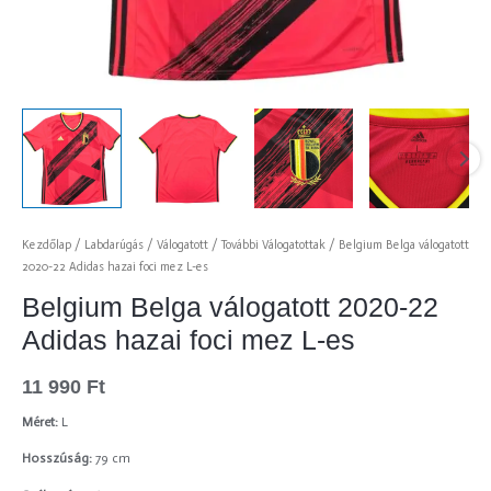
Kezdőlap
/
Labdarúgás
/
Válogatott
/
További Válogatottak
/ Belgium Belga válogatott
2020-22 Adidas hazai foci mez L-es
Belgium Belga válogatott 2020-22
Adidas hazai foci mez L-es
11 990
Ft
Méret:
L
Hosszúság:
79 cm