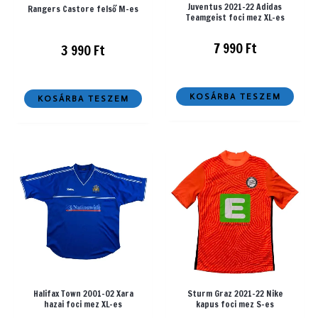
Juventus 2021-22 Adidas
Rangers Castore felső M-es
Teamgeist foci mez XL-es
7 990
Ft
3 990
Ft
KOSÁRBA TESZEM
KOSÁRBA TESZEM
Halifax Town 2001-02 Xara
Sturm Graz 2021-22 Nike
hazai foci mez XL-es
kapus foci mez S-es