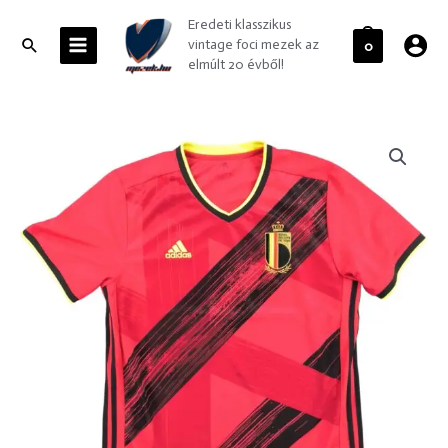
Skip
MAIN
Eredeti klasszikus
to
MENU
Search
vintage foci mezek az
0
content
elmúlt 20 évből!