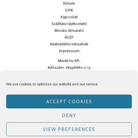
Rólunk
GYIK
Kapcsolat
Szállítási tájékoztató
Mosási útmutató
ÁSZF
Adatvédelmi irányelvek
Impresszum
Mezek.hu Kft.
Adószám: 28996862-2-13
Ha kérdésed van keress minket az
info@mezek.hu
e-mail címen vagy a
We use cookies to optimize our website and our service.
social oldalainkon!
ACCEPT COOKIES
DENY
Copyright © Mezek.hu 2026 Mezek.hu
VIEW PREFERENCES
Facebook
Instagram
TikTok