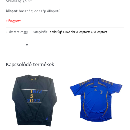
Szélesség:
56 cm
Állapot:
használt, de szép állapotú
Elfogyott
Cikkszám:
cg593
Kategóriák:
Labdarúgás
,
További Válogatottak
,
Válogatott
Kapcsolódó termékek