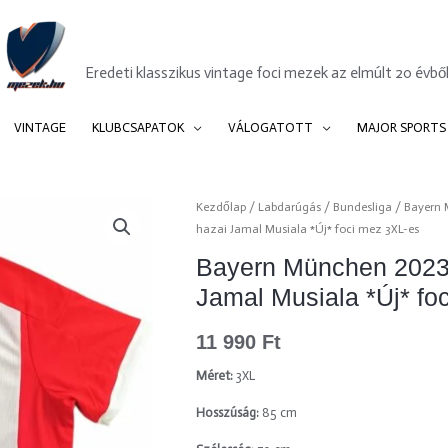
Mezek.hu
Eredeti klasszikus vintage foci mezek az elmúlt 20 évből
VINTAGE
KLUBCSAPATOK
VÁLOGATOTT
MAJOR SPORTS
Bayern
Kezdőlap
/
Labdarúgás
/
Bundesliga
/
Bayern
hazai Jamal Musiala *Új* foci mez 3XL-es
München
2023-
Bayern München 2023
24
Jamal Musiala *Új* fo
Adidas
hazai
11 990
Ft
Jamal
Musiala
Méret:
3XL
*Új*
Hosszúság:
85 cm
foci
mez