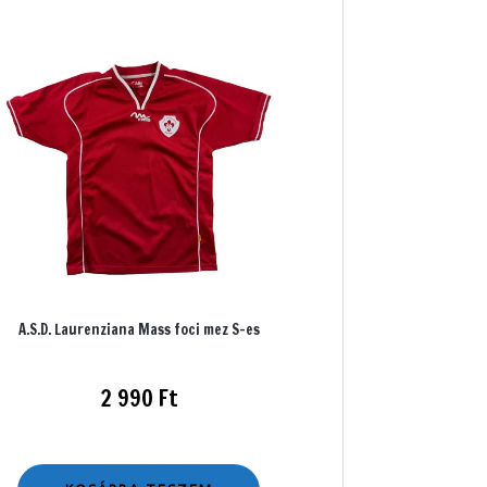
A.S.D. Laurenziana Mass foci mez S-es
2 990
Ft