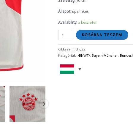
Szélesség:
70 cm
3XL-
Állapot:
új, címkés
es
mennyiség
Availability:
2 készleten
KOSÁRBA TESZEM
Cikkszám:
ch944
Kategóriák:
*BNWT*
,
Bayern München
,
Bundesl