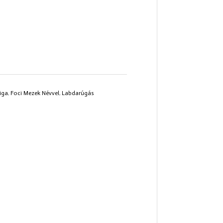
iga
,
Foci Mezek Névvel
,
Labdarúgás