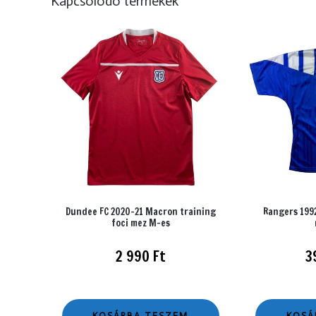
Kapcsolódó termékek
Dundee FC 2020-21 Macron training
Rangers 1992
foci mez M-es
2 990
Ft
3
KOSÁRBA TESZEM
KOSÁ