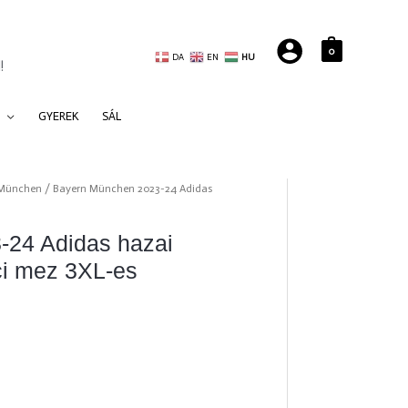
0
DA
EN
HU
!
GYEREK
SÁL
 München
/ Bayern München 2023-24 Adidas
-24 Adidas hazai
ci mez 3XL-es