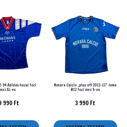
-94 Adidas hazai foci
Novara Calcio „play off 2012-13” Joma
mez XL-es
#12 foci mez S-es
9 990
Ft
3 990
Ft
RBA TESZEM
KOSÁRBA TESZEM