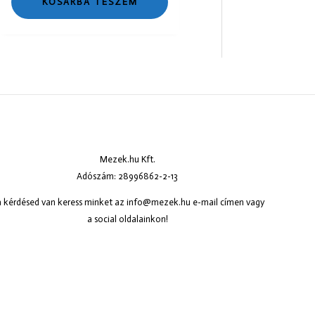
KOSÁRBA TESZEM
Mezek.hu Kft.
Adószám: 28996862-2-13
 kérdésed van keress minket az
info@mezek.hu
e-mail címen vagy
a social oldalainkon!