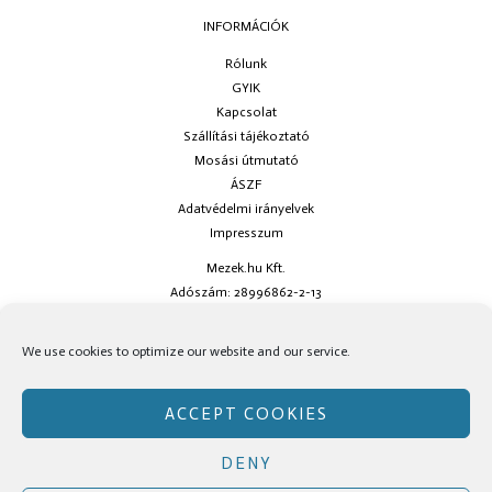
INFORMÁCIÓK
Rólunk
GYIK
Kapcsolat
Szállítási tájékoztató
Mosási útmutató
ÁSZF
Adatvédelmi irányelvek
Impresszum
Mezek.hu Kft.
Adószám: 28996862-2-13
Ha kérdésed van keress minket az
info@mezek.hu
e-mail címen vagy a
We use cookies to optimize our website and our service.
social oldalainkon!
ACCEPT COOKIES
DENY
Copyright © Mezek.hu 2026 Mezek.hu