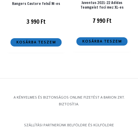
Juventus 2021-22 Adidas
Rangers Castore felső M-es
Teamgeist foci mez XL-es
7 990
Ft
3 990
Ft
KOSÁRBA TESZEM
KOSÁRBA TESZEM
A KÉNYELMES ÉS BIZTONSÁGOS ONLINE FIZETÉST A BARION ZRT.
BIZTOSÍTJA.
SZÁLLÍTÁSI PARTNERÜNK BELFÖLDRE ÉS KÜLFÖLDRE