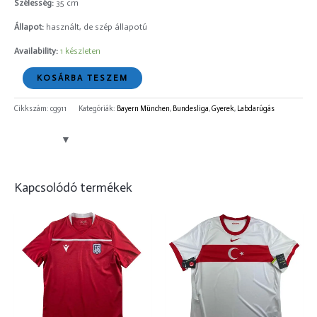
Szélesség:
35 cm
Állapot:
használt, de szép állapotú
Availability:
1 készleten
KOSÁRBA TESZEM
Cikkszám:
cg911
Kategóriák:
Bayern München
,
Bundesliga
,
Gyerek
,
Labdarúgás
Kapcsolódó termékek