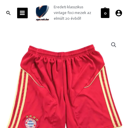
Skip
MAIN
Eredeti klasszikus
to
MENU
Search
vintage foci mezek az
0
content
elmúlt 20 évből!
Bayern
München
2011-
12
Adidas
hazai
foci
nadrág
gyerek
164-
es
mennyiség