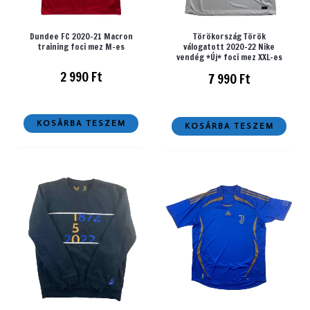
Dundee FC 2020-21 Macron
Törökország Török
training foci mez M-es
válogatott 2020-22 Nike
vendég *Új* foci mez XXL-es
2 990
Ft
7 990
Ft
KOSÁRBA TESZEM
KOSÁRBA TESZEM