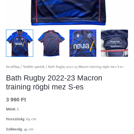
Kezdőlap
/
További sportok
/ Bath Rugby 2022-23 Macron training rögbi mez S-es
Bath Rugby 2022-23 Macron
training rögbi mez S-es
3 990
Ft
Méret:
S
Hosszúság:
69 cm
Szélesség:
45 cm