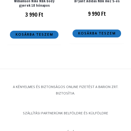
Williamson Nike NBA body
Bryant Adidas NBA mez S-es
gyerek 18 hónapos
9 990
Ft
3 990
Ft
KOSÁRBA TESZEM
KOSÁRBA TESZEM
A KÉNYELMES ÉS BIZTONSÁGOS ONLINE FIZETÉST A BARION ZRT.
BIZTOSÍTJA.
SZÁLLÍTÁSI PARTNERÜNK BELFÖLDRE ÉS KÜLFÖLDRE