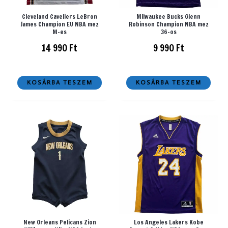
Cleveland Caveliers LeBron
Milwaukee Bucks Glenn
James Champion EU NBA mez
Robinson Champion NBA mez
M-es
36-os
14 990
Ft
9 990
Ft
KOSÁRBA TESZEM
KOSÁRBA TESZEM
New Orleans Pelicans Zion
Los Angeles Lakers Kobe