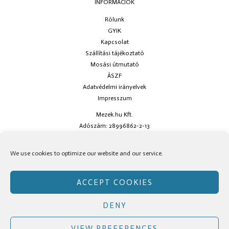
INFORMÁCIÓK
Rólunk
GYIK
Kapcsolat
Szállítási tájékoztató
Mosási útmutató
ÁSZF
Adatvédelmi irányelvek
Impresszum
Mezek.hu Kft.
Adószám: 28996862-2-13
Ha kérdésed van keress minket az
info@mezek.hu
e-mail címen vagy a
We use cookies to optimize our website and our service.
social oldalainkon!
ACCEPT COOKIES
DENY
Copyright © Mezek.hu 2026 Mezek.hu
VIEW PREFERENCES
Facebook
Instagram
TikTok