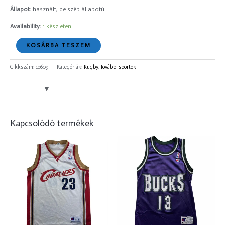
Állapot:
használt, de szép állapotú
Availability:
1 készleten
KOSÁRBA TESZEM
Cikkszám:
co609
Kategóriák:
Rugby
,
További sportok
Kapcsolódó termékek