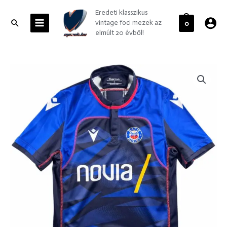
Skip
MAIN
Eredeti klasszikus
to
MENU
Search
vintage foci mezek az
0
content
elmúlt 20 évből!
Bath
Rugby
2022-
23
Macron
training
rögbi
mez
S-
es
mennyiség