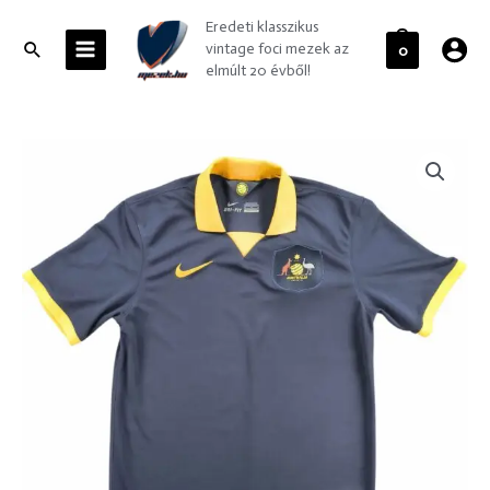
Skip
MAIN
Eredeti klasszikus
to
MENU
Search
vintage foci mezek az
0
content
elmúlt 20 évből!