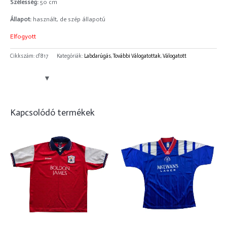
Szélesség:
50 cm
Állapot:
használt, de szép állapotú
Elfogyott
Cikkszám:
cf817
Kategóriák:
Labdarúgás
,
További Válogatottak
,
Válogatott
Kapcsolódó termékek