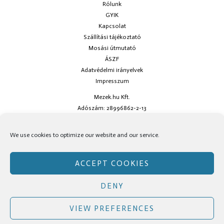
Rólunk
GYIK
Kapcsolat
Szállítási tájékoztató
Mosási útmutató
ÁSZF
Adatvédelmi irányelvek
Impresszum
Mezek.hu Kft.
Adószám: 28996862-2-13
Ha kérdésed van keress minket az
info@mezek.hu
e-mail címen vagy a
We use cookies to optimize our website and our service.
social oldalainkon!
ACCEPT COOKIES
DENY
Copyright © Mezek.hu 2026 Mezek.hu
VIEW PREFERENCES
Facebook
Instagram
TikTok