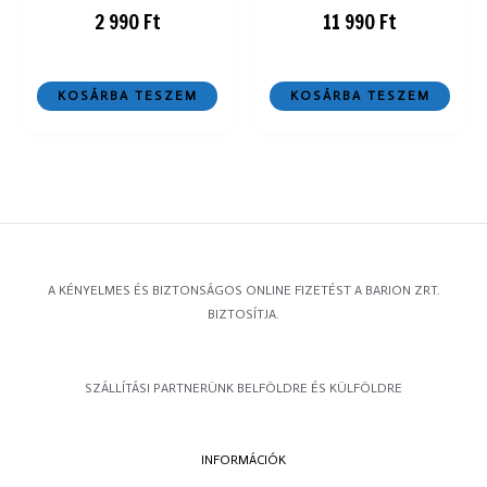
2 990
Ft
11 990
Ft
KOSÁRBA TESZEM
KOSÁRBA TESZEM
A KÉNYELMES ÉS BIZTONSÁGOS ONLINE FIZETÉST A BARION ZRT.
BIZTOSÍTJA.
SZÁLLÍTÁSI PARTNERÜNK BELFÖLDRE ÉS KÜLFÖLDRE
INFORMÁCIÓK