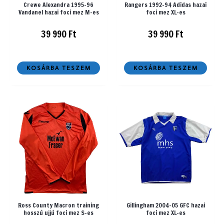
Crewe Alexandra 1995-96
Rangers 1992-94 Adidas hazai
Vandanel hazai foci mez M-es
foci mez XL-es
39 990
Ft
39 990
Ft
KOSÁRBA TESZEM
KOSÁRBA TESZEM
Ross County Macron training
Gillingham 2004-05 GFC hazai
hosszú ujjú foci mez S-es
foci mez XL-es