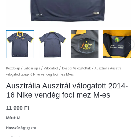
Kezdőlap
/
Labdarúgás
/
Válogatott
/
További Válogatottak
/ Ausztrália Ausztrál
válogatott 2014-16 Nike vendég foci mez M-es
Ausztrália Ausztrál válogatott 2014-
16 Nike vendég foci mez M-es
11 990
Ft
Méret:
M
Hosszúság:
73 cm