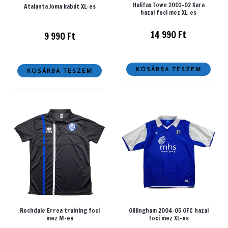
Halifax Town 2001-02 Xara
Atalanta Joma kabát XL-es
hazai foci mez XL-es
14 990
Ft
9 990
Ft
KOSÁRBA TESZEM
KOSÁRBA TESZEM
Rochdale Errea training foci
Gillingham 2004-05 GFC hazai
mez M-es
foci mez XL-es