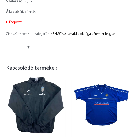
Szélesség:
49 cm
Állapot:
új, címkés
Elfogyott
Cikkszám:
bx114
Kategóriák:
*BNWT*
,
Arsenal
,
Labdarúgás
,
Premier League
Kapcsolódó termékek