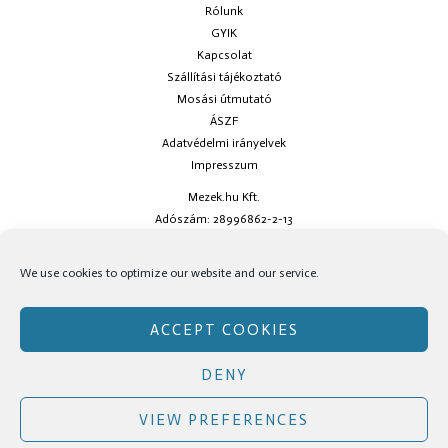
Rólunk
GYIK
Kapcsolat
Szállítási tájékoztató
Mosási útmutató
ÁSZF
Adatvédelmi irányelvek
Impresszum
Mezek.hu Kft.
Adószám: 28996862-2-13
Ha kérdésed van keress minket az
info@mezek.hu
e-mail címen vagy a
We use cookies to optimize our website and our service.
social oldalainkon!
ACCEPT COOKIES
DENY
Copyright © Mezek.hu 2026 Mezek.hu
VIEW PREFERENCES
Facebook
Instagram
TikTok