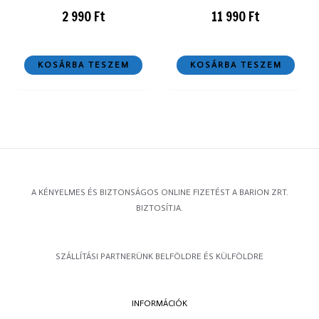
2 990
Ft
11 990
Ft
KOSÁRBA TESZEM
KOSÁRBA TESZEM
A KÉNYELMES ÉS BIZTONSÁGOS ONLINE FIZETÉST A BARION ZRT.
BIZTOSÍTJA.
SZÁLLÍTÁSI PARTNERÜNK BELFÖLDRE ÉS KÜLFÖLDRE
INFORMÁCIÓK