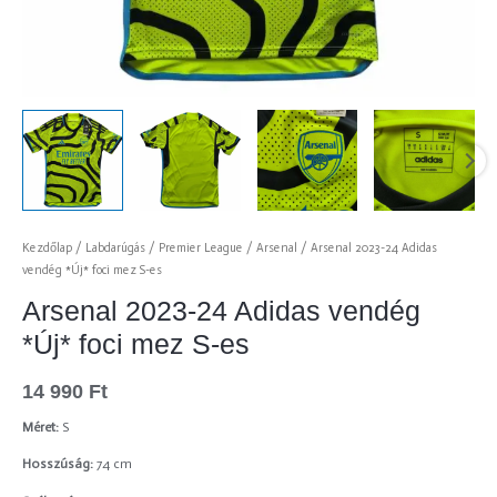
Kezdőlap
/
Labdarúgás
/
Premier League
/
Arsenal
/ Arsenal 2023-24 Adidas
vendég *Új* foci mez S-es
Arsenal 2023-24 Adidas vendég
*Új* foci mez S-es
14 990
Ft
Méret:
S
Hosszúság:
74 cm