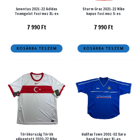
Juventus 2021-22 Adidas
Sturm Graz 2021-22 Nike
Teamgeist foci mez XL-es
kapus foci mez S-es
7 990
Ft
7 990
Ft
KOSÁRBA TESZEM
KOSÁRBA TESZEM
Törökország Török
Halifax Town 2001-02 Xara
válogatott 2020-22 Nike
hazai foci mez XL-es