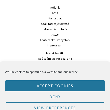
Rólunk
GYIK
Kapcsolat
Szállítási tájékoztató
Mosási útmutató
ÁSZF
Adatvédelmi irányelvek
Impresszum
Mezek.hu Kft.
Adószám: 28996862-2-13
Ha kérdésed van keress minket az
info@mezek.hu
e-mail címen vagy a
We use cookies to optimize our website and our service.
social oldalainkon!
ACCEPT COOKIES
DENY
Copyright © Mezek.hu 2026 Mezek.hu
VIEW PREFERENCES
Facebook
Instagram
TikTok