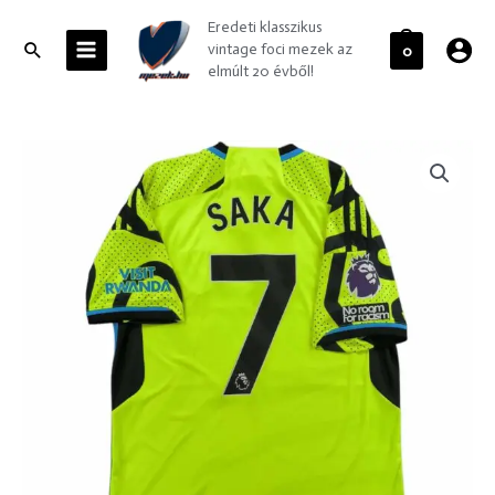
Skip
MAIN
Eredeti klasszikus
to
MENU
Search
vintage foci mezek az
0
content
elmúlt 20 évből!