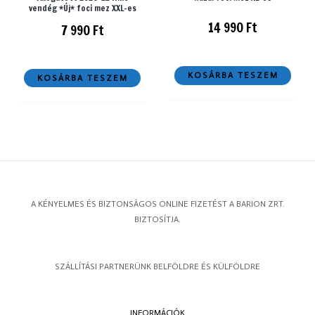
vendég *Új* foci mez XXL-es
14 990
Ft
7 990
Ft
KOSÁRBA TESZEM
KOSÁRBA TESZEM
A KÉNYELMES ÉS BIZTONSÁGOS ONLINE FIZETÉST A BARION ZRT.
BIZTOSÍTJA.
SZÁLLÍTÁSI PARTNERÜNK BELFÖLDRE ÉS KÜLFÖLDRE
INFORMÁCIÓK