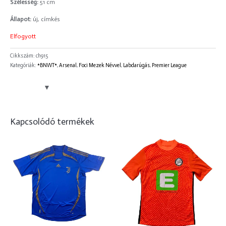
Szélesség:
51 cm
Állapot:
új, címkés
Elfogyott
Cikkszám:
ch915
Kategóriák:
*BNWT*
,
Arsenal
,
Foci Mezek Névvel
,
Labdarúgás
,
Premier League
Kapcsolódó termékek