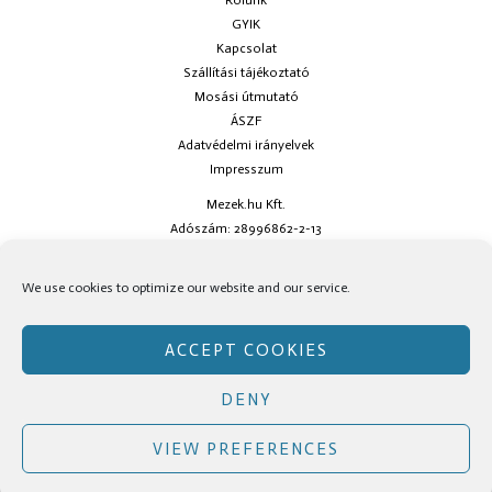
Rólunk
GYIK
Kapcsolat
Szállítási tájékoztató
Mosási útmutató
ÁSZF
Adatvédelmi irányelvek
Impresszum
Mezek.hu Kft.
Adószám: 28996862-2-13
Ha kérdésed van keress minket az
info@mezek.hu
e-mail címen vagy a
We use cookies to optimize our website and our service.
social oldalainkon!
ACCEPT COOKIES
DENY
Copyright © Mezek.hu 2026 Mezek.hu
VIEW PREFERENCES
Facebook
Instagram
TikTok