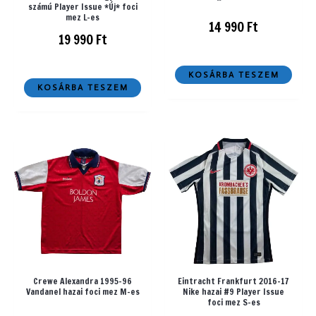
számú Player Issue *Új* foci
mez L-es
14 990
Ft
19 990
Ft
KOSÁRBA TESZEM
KOSÁRBA TESZEM
Crewe Alexandra 1995-96
Eintracht Frankfurt 2016-17
Vandanel hazai foci mez M-es
Nike hazai #9 Player Issue
foci mez S-es