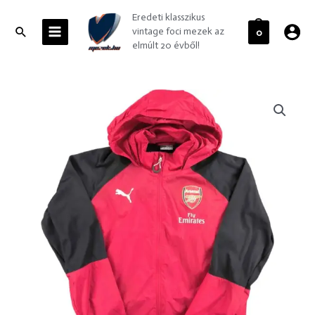
Skip
MAIN
Eredeti klasszikus
to
MENU
Search
vintage foci mezek az
0
content
elmúlt 20 évből!