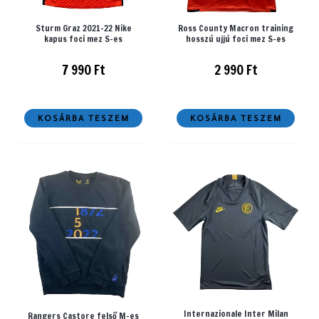
Sturm Graz 2021-22 Nike
Ross County Macron training
kapus foci mez S-es
hosszú ujjú foci mez S-es
7 990
Ft
2 990
Ft
KOSÁRBA TESZEM
KOSÁRBA TESZEM
Internazionale Inter Milan
Rangers Castore felső M-es