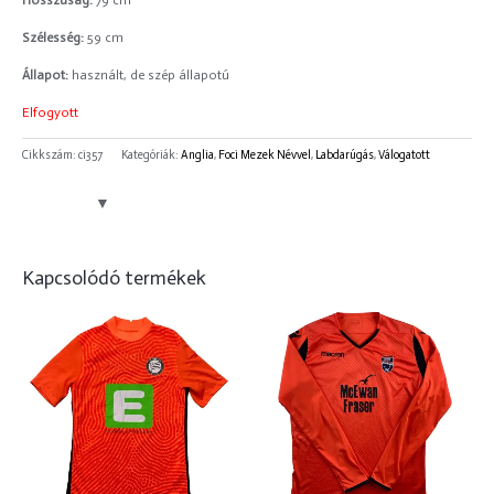
Hosszúság:
79 cm
Szélesség:
59 cm
Állapot:
használt, de szép állapotú
Elfogyott
Cikkszám:
ci357
Kategóriák:
Anglia
,
Foci Mezek Névvel
,
Labdarúgás
,
Válogatott
Kapcsolódó termékek