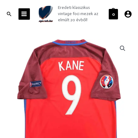
Skip
MAIN
Eredeti klasszikus
to
MENU
Search
vintage foci mezek az
0
content
elmúlt 20 évből!