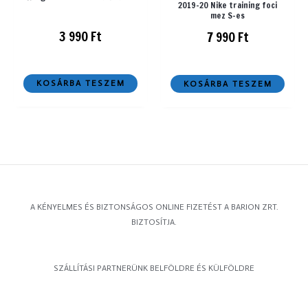
2019-20 Nike training foci
mez S-es
3 990
Ft
7 990
Ft
KOSÁRBA TESZEM
KOSÁRBA TESZEM
A KÉNYELMES ÉS BIZTONSÁGOS ONLINE FIZETÉST A BARION ZRT.
BIZTOSÍTJA.
SZÁLLÍTÁSI PARTNERÜNK BELFÖLDRE ÉS KÜLFÖLDRE