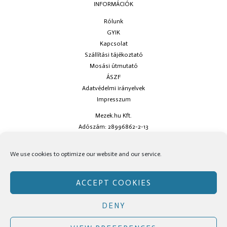
INFORMÁCIÓK
Rólunk
GYIK
Kapcsolat
Szállítási tájékoztató
Mosási útmutató
ÁSZF
Adatvédelmi irányelvek
Impresszum
Mezek.hu Kft.
Adószám: 28996862-2-13
Ha kérdésed van keress minket az
info@mezek.hu
e-mail címen vagy a
We use cookies to optimize our website and our service.
social oldalainkon!
ACCEPT COOKIES
DENY
Copyright © Mezek.hu 2026 Mezek.hu