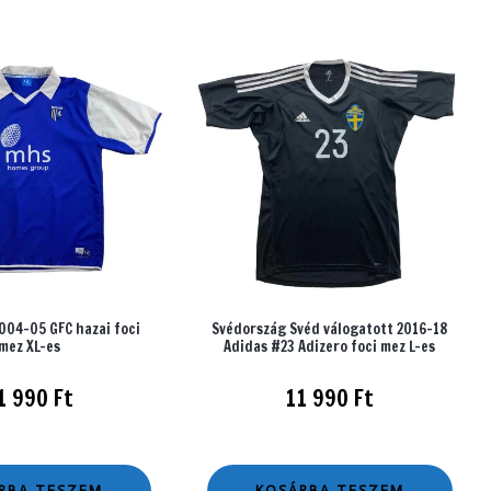
004-05 GFC hazai foci
Svédország Svéd válogatott 2016-18
mez XL-es
Adidas #23 Adizero foci mez L-es
1 990
Ft
11 990
Ft
RBA TESZEM
KOSÁRBA TESZEM