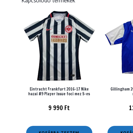
Kapcsolódó termékek
Eintracht Frankfurt 2016-17 Nike
Gillingham 2
hazai #9 Player Issue foci mez S-es
9 990
Ft
1
KOSÁRBA TESZEM
KOSÁ