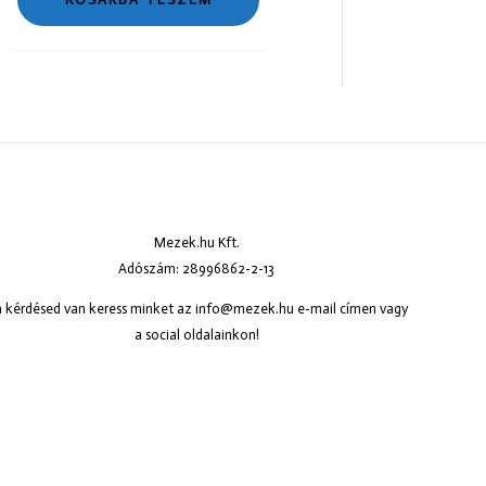
Mezek.hu Kft.
Adószám: 28996862-2-13
 kérdésed van keress minket az
info@mezek.hu
e-mail címen vagy
a social oldalainkon!