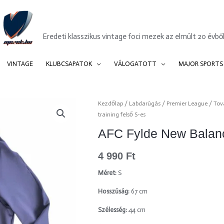
Mezek.hu
Eredeti klasszikus vintage foci mezek az elmúlt 20 évből
VINTAGE
KLUBCSAPATOK
VÁLOGATOTT
MAJOR SPORTS
AFC
Kezdőlap
/
Labdarúgás
/
Premier League
/
Tov
training felső S-es
Fylde
New
AFC Fylde New Balance
Balance
training
4 990
Ft
felső
Méret:
S
S-
es
Hosszúság:
67 cm
mennyiség
Szélesség:
44 cm