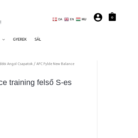
0
DA
EN
HU
!
GYEREK
SÁL
ábbi Angol Csapatok
/ AFC Fylde New Balance
 training felső S-es