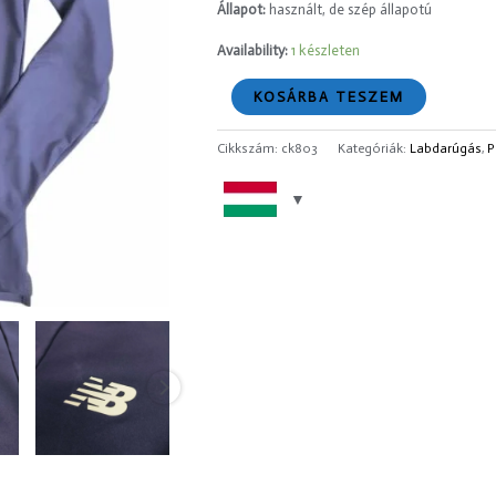
Állapot:
használt, de szép állapotú
Availability:
1 készleten
KOSÁRBA TESZEM
Cikkszám:
ck803
Kategóriák:
Labdarúgás
,
P