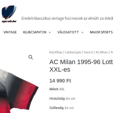
Mezek.hu
Eredeti klasszikus vintage foci mezek az elmúlt 20 évből
VINTAGE
KLUBCSAPATOK
VÁLOGATOTT
MAJOR SPORTS
AC
Kezdőlap
/
Labdarúgás
/
Serie A
/
AC Milan
/ A
Milan
AC Milan 1995-96 Lotto
1995-
XXL-es
96
Lotto
14 990
Ft
training
foci
Méret:
XXL
mez
Hosszúság:
80 cm
XXL-
es
Szélesség:
60 cm
mennyiség