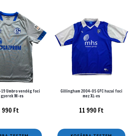
-19 Umbro vendég foci
Gillingham 2004-05 GFC hazai foci
 gyerek M-es
mez XL-es
1 990
Ft
11 990
Ft
RBA TESZEM
KOSÁRBA TESZEM