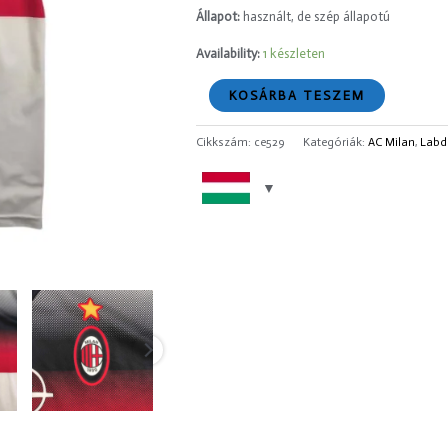
Állapot:
használt, de szép állapotú
Availability:
1 készleten
KOSÁRBA TESZEM
Cikkszám:
ce529
Kategóriák:
AC Milan
,
Labd