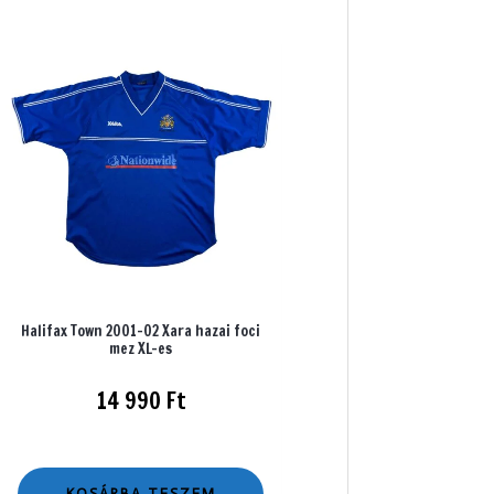
Halifax Town 2001-02 Xara hazai foci
mez XL-es
14 990
Ft
KOSÁRBA TESZEM