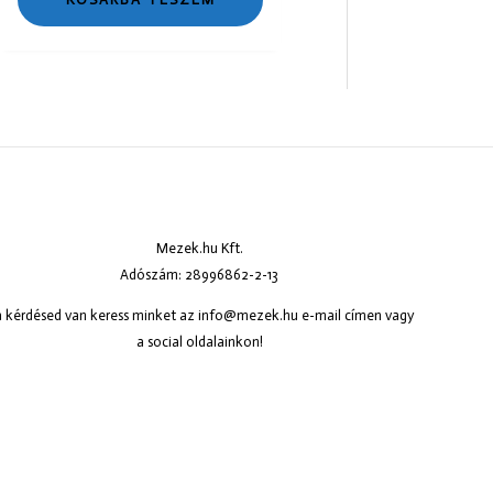
Mezek.hu Kft.
Adószám: 28996862-2-13
 kérdésed van keress minket az
info@mezek.hu
e-mail címen vagy
a social oldalainkon!