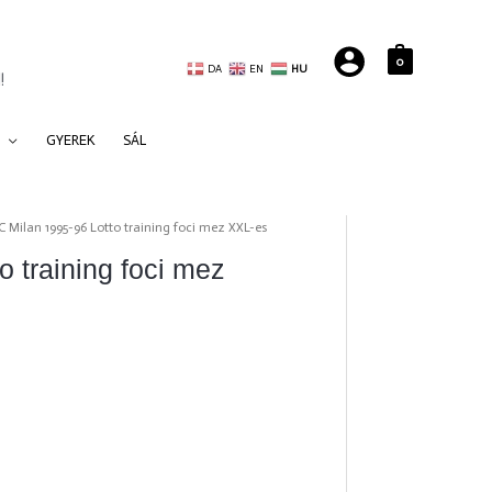
0
DA
EN
HU
!
GYEREK
SÁL
C Milan 1995-96 Lotto training foci mez XXL-es
 training foci mez