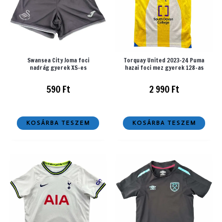
Swansea City Joma foci
Torquay United 2023-24 Puma
nadrág gyerek XS-es
hazai foci mez gyerek 128-as
590
Ft
2 990
Ft
KOSÁRBA TESZEM
KOSÁRBA TESZEM