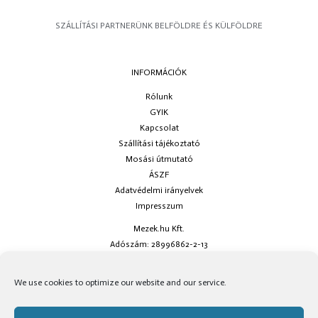
SZÁLLÍTÁSI PARTNERÜNK BELFÖLDRE ÉS KÜLFÖLDRE
INFORMÁCIÓK
Rólunk
GYIK
Kapcsolat
Szállítási tájékoztató
Mosási útmutató
ÁSZF
Adatvédelmi irányelvek
Impresszum
Mezek.hu Kft.
Adószám: 28996862-2-13
Ha kérdésed van keress minket az
info@mezek.hu
e-mail címen vagy a
We use cookies to optimize our website and our service.
social oldalainkon!