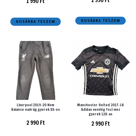
1 990
Ft
KOSÁRBA TESZEM
KOSÁRBA TESZEM
Liverpool 2019-20 New
Manchester United 2017-18
Balance nadrág gyerek XS-es
Adidas vendég foci mez
gyerek 128-as
2 990
Ft
2 990
Ft