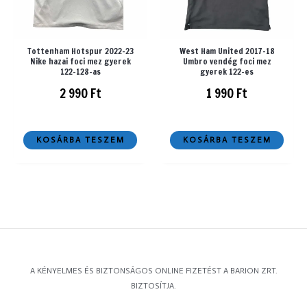
Tottenham Hotspur 2022-23
West Ham United 2017-18
Nike hazai foci mez gyerek
Umbro vendég foci mez
122-128-as
gyerek 122-es
2 990
Ft
1 990
Ft
KOSÁRBA TESZEM
KOSÁRBA TESZEM
A KÉNYELMES ÉS BIZTONSÁGOS ONLINE FIZETÉST A BARION ZRT.
BIZTOSÍTJA.