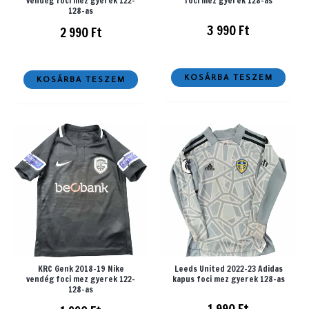
vendég foci mez gyerek 122-
foci mez gyerek 128-as
128-as
3 990
Ft
2 990
Ft
KOSÁRBA TESZEM
KOSÁRBA TESZEM
KRC Genk 2018-19 Nike
Leeds United 2022-23 Adidas
vendég foci mez gyerek 122-
kapus foci mez gyerek 128-as
128-as
1 990
Ft