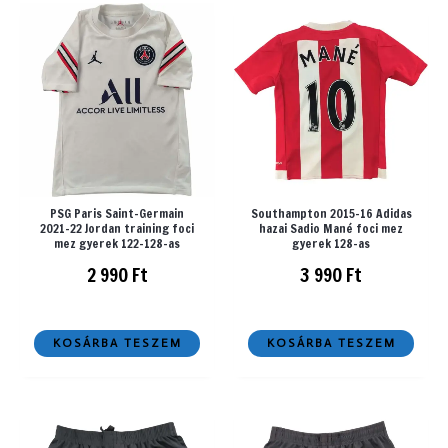
PSG Paris Saint-Germain
Southampton 2015-16 Adidas
2021-22 Jordan training foci
hazai Sadio Mané foci mez
mez gyerek 122-128-as
gyerek 128-as
2 990
Ft
3 990
Ft
KOSÁRBA TESZEM
KOSÁRBA TESZEM