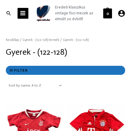
Skip
MAIN
Eredeti klasszikus
to
MENU
Search
vintage foci mezek az
0
content
elmúlt 20 évből!
Kezdőlap
/ Gyerek - (122-128) termék / Gyerek - (122-128)
Gyerek - (122-128)
FILTER