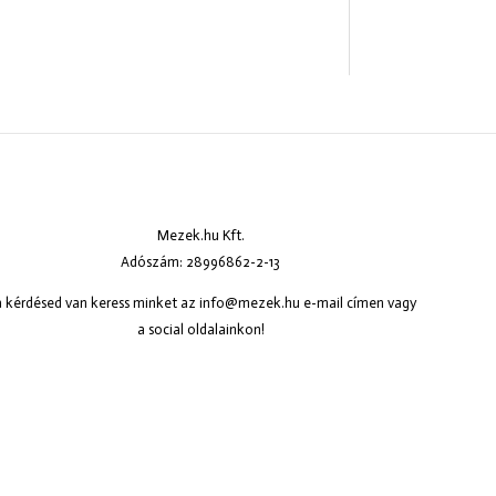
Mezek.hu Kft.
Adószám: 28996862-2-13
 kérdésed van keress minket az
info@mezek.hu
e-mail címen vagy
a social oldalainkon!