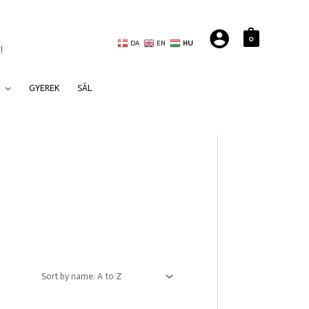
0
DA
EN
HU
!
GYEREK
SÁL