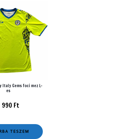
 Italy Gems foci mez L-
es
2 990
Ft
RBA TESZEM