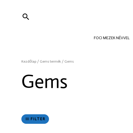
Skip
to
Search
content
FOCI MEZEK NÉVVEL
Kezdőlap
/ Gems termék / Gems
Gems
FILTER