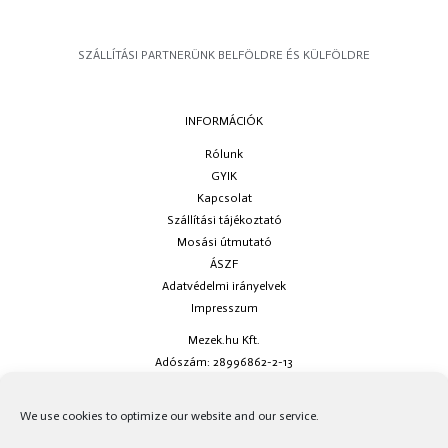
SZÁLLÍTÁSI PARTNERÜNK BELFÖLDRE ÉS KÜLFÖLDRE
INFORMÁCIÓK
Rólunk
GYIK
Kapcsolat
Szállítási tájékoztató
Mosási útmutató
ÁSZF
Adatvédelmi irányelvek
Impresszum
Mezek.hu Kft.
Adószám: 28996862-2-13
Ha kérdésed van keress minket az
info@mezek.hu
e-mail címen vagy a
We use cookies to optimize our website and our service.
social oldalainkon!