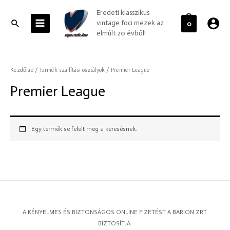
Skip
MAIN
Eredeti klasszikus
to
MENU
Search
vintage foci mezek az
0
content
elmúlt 20 évből!
Kezdőlap
/ Termék szállítási osztályok / Premier League
Premier League
Egy termék se felelt meg a keresésnek.
A KÉNYELMES ÉS BIZTONSÁGOS ONLINE FIZETÉST A BARION ZRT.
BIZTOSÍTJA.