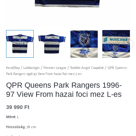
Kezdőlap
/
Labdarúgás
/
Premier League
/
További Angol Csapatok
/ QPR Queens
Park Rangers 1996-97 View From hazai foci mez L-es
QPR Queens Park Rangers 1996-
97 View From hazai foci mez L-es
39 990
Ft
Méret:
L
Hosszúság:
78 cm