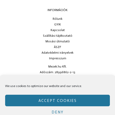
INFORMÁCIÓK
Rólunk
GYIK
Kapcsolat
Szállítási tájékoztató
Mosási útmutató
ÁSZF
Adatvédelmi irányelvek
Impresszum
Mezek.hu Kft.
Adószám: 28996862-2-13
Ha kérdésed van keress minket az
info@mezek.hu
e-mail címen vagy a
We use cookies to optimize our website and our service.
social oldalainkon!
ACCEPT COOKIES
DENY
Copyright © Mezek.hu 2026 Mezek.hu