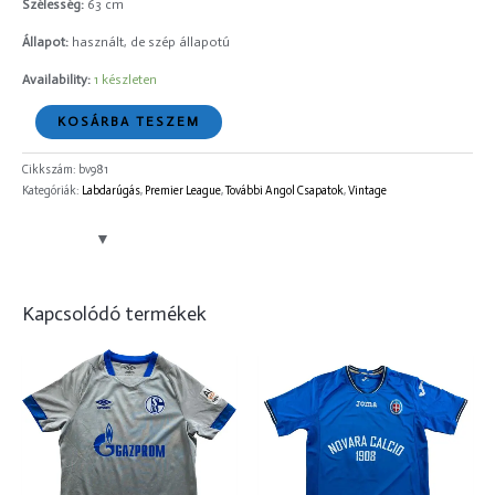
Szélesség:
63 cm
Állapot:
használt, de szép állapotú
Availability:
1 készleten
KOSÁRBA TESZEM
Cikkszám:
bv981
Kategóriák:
Labdarúgás
,
Premier League
,
További Angol Csapatok
,
Vintage
Kapcsolódó termékek