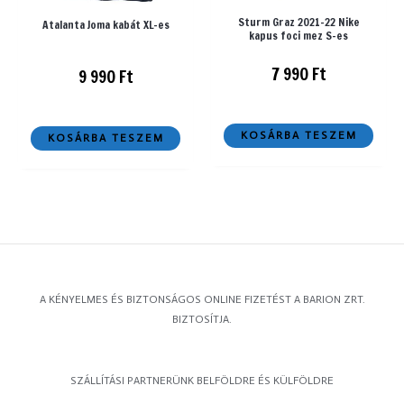
Sturm Graz 2021-22 Nike
Atalanta Joma kabát XL-es
kapus foci mez S-es
7 990
Ft
9 990
Ft
KOSÁRBA TESZEM
KOSÁRBA TESZEM
A KÉNYELMES ÉS BIZTONSÁGOS ONLINE FIZETÉST A BARION ZRT.
BIZTOSÍTJA.
SZÁLLÍTÁSI PARTNERÜNK BELFÖLDRE ÉS KÜLFÖLDRE