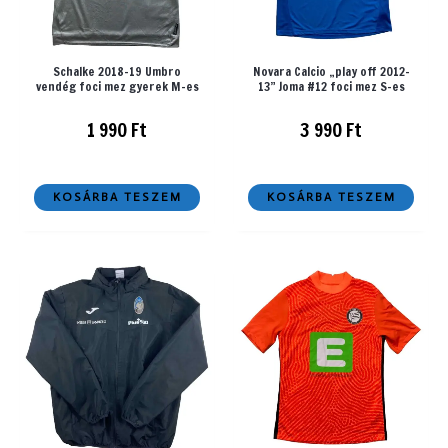
Schalke 2018-19 Umbro
Novara Calcio „play off 2012-
vendég foci mez gyerek M-es
13” Joma #12 foci mez S-es
1 990
Ft
3 990
Ft
KOSÁRBA TESZEM
KOSÁRBA TESZEM