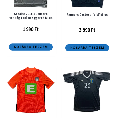
Schalke 2018-19 Umbro
Rangers Castore felső M-es
vendég foci mez gyerek M-es
1 990
Ft
3 990
Ft
KOSÁRBA TESZEM
KOSÁRBA TESZEM