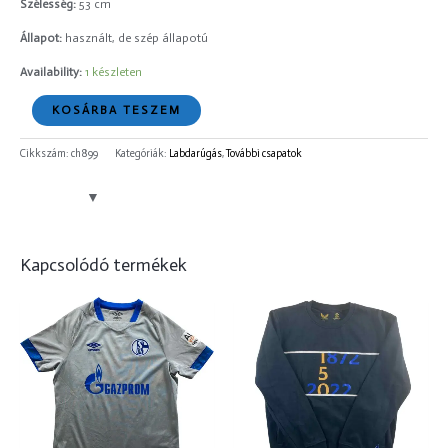
Szélesség:
53 cm
Állapot:
használt, de szép állapotú
Availability:
1 készleten
KOSÁRBA TESZEM
Cikkszám:
ch899
Kategóriák:
Labdarúgás
,
További csapatok
Kapcsolódó termékek