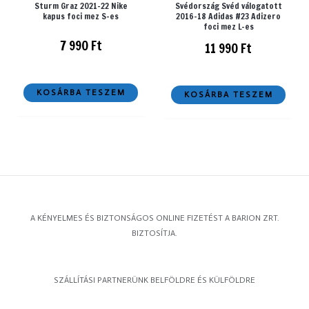
Sturm Graz 2021-22 Nike
Svédország Svéd válogatott
kapus foci mez S-es
2016-18 Adidas #23 Adizero
foci mez L-es
7 990
Ft
11 990
Ft
KOSÁRBA TESZEM
KOSÁRBA TESZEM
A KÉNYELMES ÉS BIZTONSÁGOS ONLINE FIZETÉST A BARION ZRT.
BIZTOSÍTJA.
SZÁLLÍTÁSI PARTNERÜNK BELFÖLDRE ÉS KÜLFÖLDRE