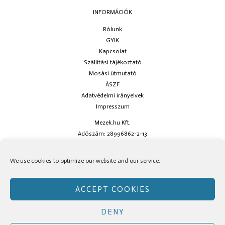
INFORMÁCIÓK
Rólunk
GYIK
Kapcsolat
Szállítási tájékoztató
Mosási útmutató
ÁSZF
Adatvédelmi irányelvek
Impresszum
Mezek.hu Kft.
Adószám: 28996862-2-13
Ha kérdésed van keress minket az
info@mezek.hu
e-mail címen vagy a
We use cookies to optimize our website and our service.
social oldalainkon!
ACCEPT COOKIES
DENY
Copyright © Mezek.hu 2026 Mezek.hu