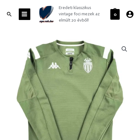
Skip
MAIN
Eredeti klasszikus
to
MENU
Search
vintage foci mezek az
0
content
elmúlt 20 évből!
AS
Monaco
Kappa
training
felső
L-
es
mennyiség