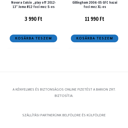
Novara Calcio „play off 2012-
Gillingham 2004-05 GFC hazai
13” Joma #12 foci mez S-es
foci mez XL-es
3 990
Ft
11 990
Ft
KOSÁRBA TESZEM
KOSÁRBA TESZEM
A KÉNYELMES ÉS BIZTONSÁGOS ONLINE FIZETÉST A BARION ZRT.
BIZTOSÍTJA.
SZÁLLÍTÁSI PARTNERÜNK BELFÖLDRE ÉS KÜLFÖLDRE