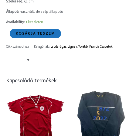
Szélesség:
52 cm
Állapot:
használt, de szép állapotú
Availability:
1 készleten
KOSÁRBA TESZEM
Cikkszám:
ch141
Kategóriák:
Labdarúgás
,
Ligue 1
,
További Francia Csapatok
Kapcsolódó termékek