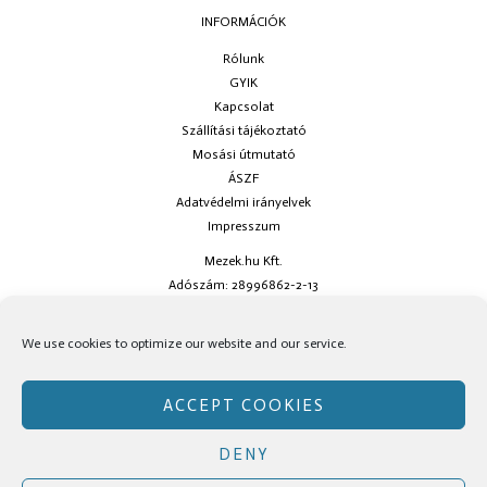
INFORMÁCIÓK
Rólunk
GYIK
Kapcsolat
Szállítási tájékoztató
Mosási útmutató
ÁSZF
Adatvédelmi irányelvek
Impresszum
Mezek.hu Kft.
Adószám: 28996862-2-13
Ha kérdésed van keress minket az
info@mezek.hu
e-mail címen vagy a
We use cookies to optimize our website and our service.
social oldalainkon!
ACCEPT COOKIES
DENY
Copyright © Mezek.hu 2026 Mezek.hu