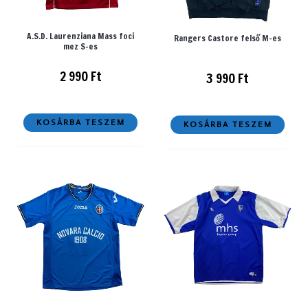
A.S.D. Laurenziana Mass foci
Rangers Castore felső M-es
mez S-es
2 990
Ft
3 990
Ft
KOSÁRBA TESZEM
KOSÁRBA TESZEM