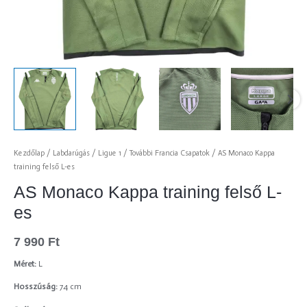
Kezdőlap
/
Labdarúgás
/
Ligue 1
/
További Francia Csapatok
/ AS Monaco Kappa
training felső L-es
AS Monaco Kappa training felső L-
es
7 990
Ft
Méret:
L
Hosszúság:
74 cm