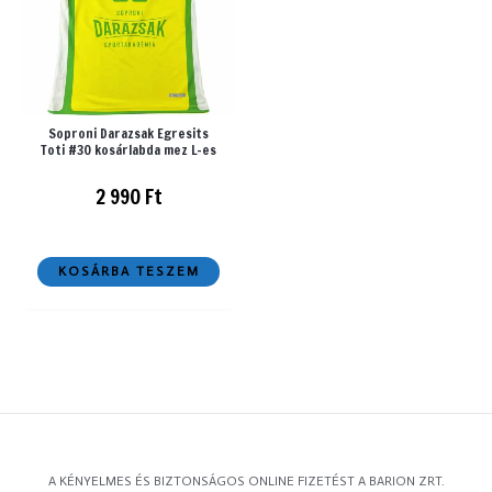
Soproni Darazsak Egresits
Toti #30 kosárlabda mez L-es
2 990
Ft
KOSÁRBA TESZEM
A KÉNYELMES ÉS BIZTONSÁGOS ONLINE FIZETÉST A BARION ZRT.