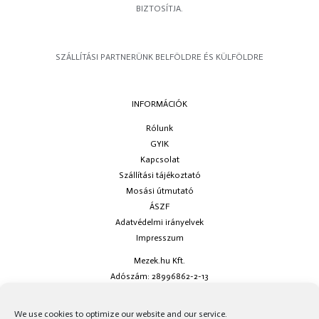
BIZTOSÍTJA.
SZÁLLÍTÁSI PARTNERÜNK BELFÖLDRE ÉS KÜLFÖLDRE
INFORMÁCIÓK
Rólunk
GYIK
Kapcsolat
Szállítási tájékoztató
Mosási útmutató
ÁSZF
Adatvédelmi irányelvek
Impresszum
Mezek.hu Kft.
Adószám: 28996862-2-13
Ha kérdésed van keress minket az
info@mezek.hu
e-mail címen vagy a
We use cookies to optimize our website and our service.
social oldalainkon!