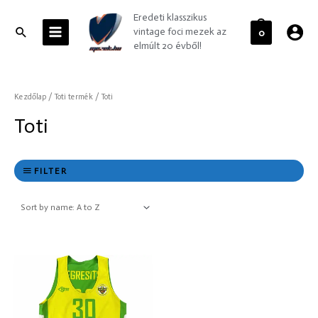
Skip
MAIN
Eredeti klasszikus
to
MENU
Search
vintage foci mezek az
0
content
elmúlt 20 évből!
Kezdőlap
/ Toti termék / Toti
Toti
FILTER