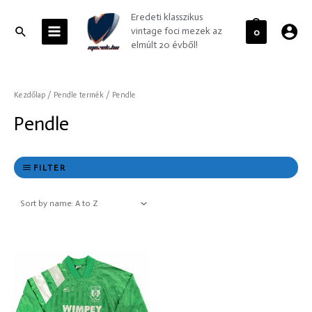
Skip
MAIN
Eredeti klasszikus
to
MENU
Search
vintage foci mezek az
0
content
elmúlt 20 évből!
Kezdőlap
/ Pendle termék / Pendle
Pendle
FILTER