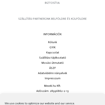
BIZTOSÍTJA.
SZÁLLÍTÁSI PARTNERÜNK BELFÖLDRE ÉS KÜLFÖLDRE
INFORMÁCIÓK
Rólunk
GYIK
Kapcsolat
Szállítási tájékoztató
Mosási útmutató
ÁSZF
Adatvédelmi irányelvek
Impresszum
Mezek.hu Kft.
Adószám: 28996862-2-13
Ha kérdésed van keress minket az
info@mezek.hu
e-mail címen vagy a
We use cookies to optimize our website and our service.
social oldalainkon!