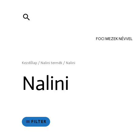
Skip
to
Search
content
FOCI MEZEK NÉVVEL
Kezdőlap
/ Nalini termék / Nalini
Nalini
FILTER