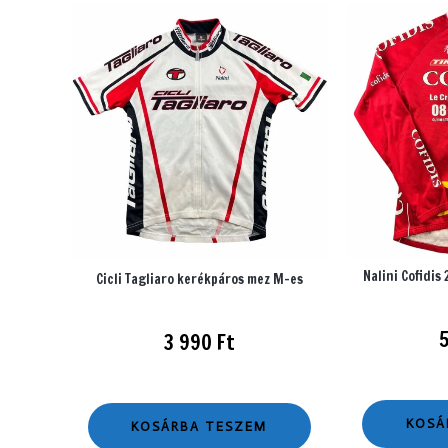
Nalini Cofidis
Cicli Tagliaro kerékpáros mez M-es
3 990
Ft
KOSÁ
KOSÁRBA TESZEM