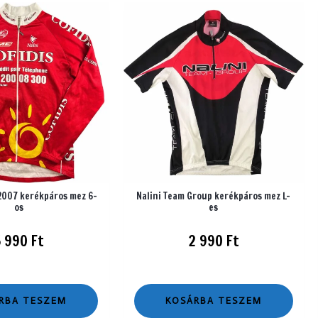
 2007 kerékpáros mez 6-
Nalini Team Group kerékpáros mez L-
os
es
5 990
Ft
2 990
Ft
RBA TESZEM
KOSÁRBA TESZEM