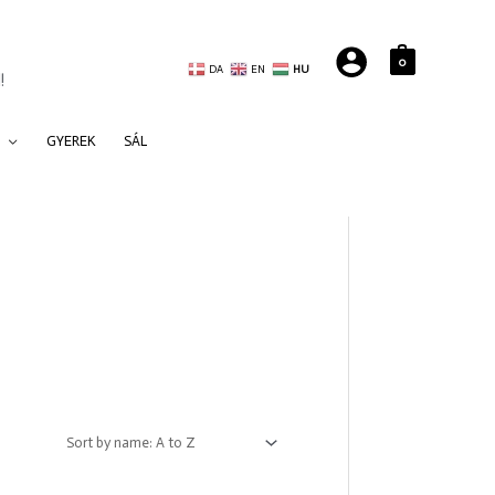
0
DA
EN
HU
!
GYEREK
SÁL