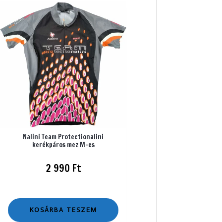
Nalini Team Protectionalini
kerékpáros mez M-es
2 990
Ft
KOSÁRBA TESZEM