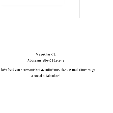
Mezek.hu Kft.
Adószám: 28996862-2-13
 kérdésed van keress minket az
info@mezek.hu
e-mail címen vagy
a social oldalainkon!