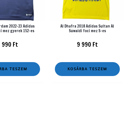
rdam 2022-23 Adidas
Al Dhafra 2018 Adidas Sultan Al
i mez gyerek 152-es
Suwaidi foci mez S-es
2 990
Ft
9 990
Ft
RBA TESZEM
KOSÁRBA TESZEM