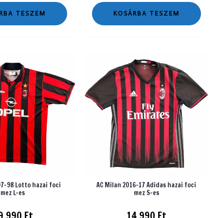
RBA TESZEM
KOSÁRBA TESZEM
7-98 Lotto hazai foci
AC Milan 2016-17 Adidas hazai foci
mez L-es
mez S-es
9 990
Ft
14 990
Ft