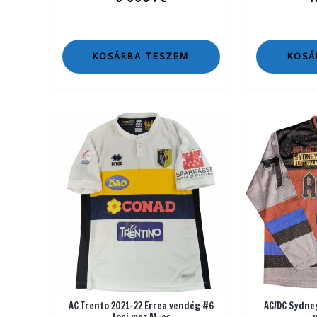
KOSÁRBA TESZEM
KOSÁ
AC Trento 2021-22 Errea vendég #6
AC/DC Sydne
foci mez M-es