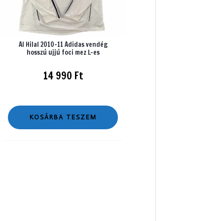
Al Hilal 2010-11 Adidas vendég
hosszú ujjú foci mez L-es
14 990
Ft
KOSÁRBA TESZEM