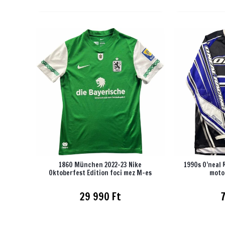
1860 München 2022-23 Nike
1990s O’neal
Oktoberfest Edition foci mez M-es
moto
29 990
Ft