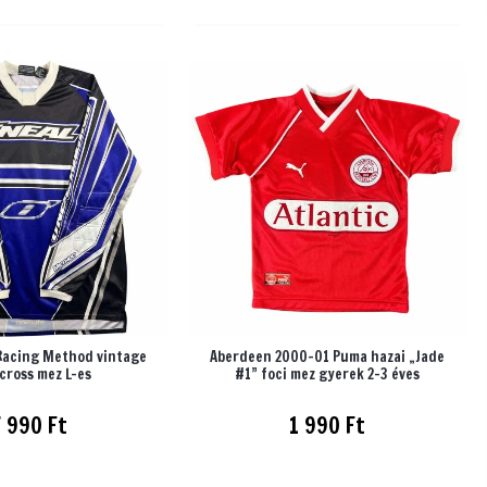
 Racing Method vintage
Aberdeen 2000-01 Puma hazai „Jade
cross mez L-es
#1” foci mez gyerek 2-3 éves
7 990
Ft
1 990
Ft