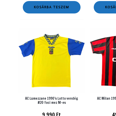
KOSÁRBA TESZEM
KOSÁ
AC Lumezzane 1990’s Lotto vendég
AC Milan 199
#20 foci mez M-es
9 990
Ft
4