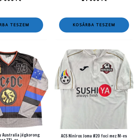
RBA TESZEM
KOSÁRBA TESZEM
y Australia jégkorong
ACS Ninirox Joma #20 foci mez M-es
mez 3XL-es