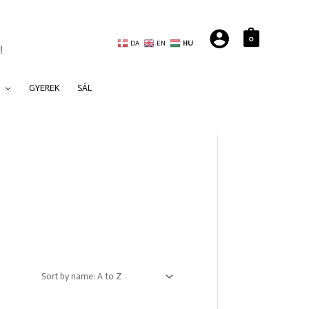
0
DA
EN
HU
!
GYEREK
SÁL