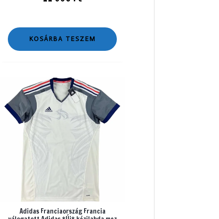
KOSÁRBA TESZEM
Adidas Franciaország Francia
válogatott Adidas *Új* kézilabda mez