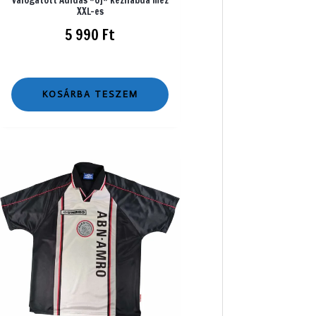
XXL-es
5 990
Ft
KOSÁRBA TESZEM