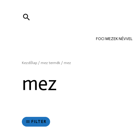
Skip
to
Search
content
FOCI MEZEK NÉVVEL
Kezdőlap
/ mez termék / mez
mez
FILTER