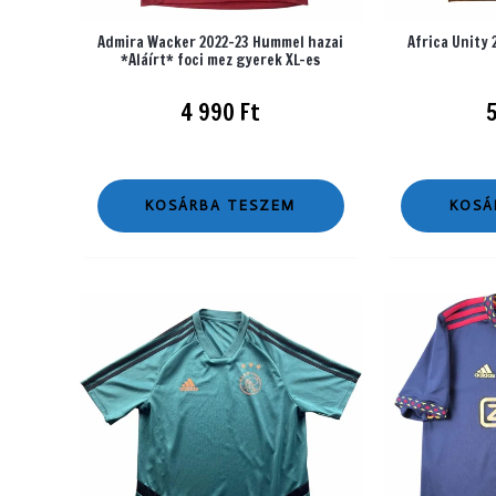
Admira Wacker 2022-23 Hummel hazai
Africa Unity
*Aláírt* foci mez gyerek XL-es
4 990
Ft
KOSÁRBA TESZEM
KOSÁ