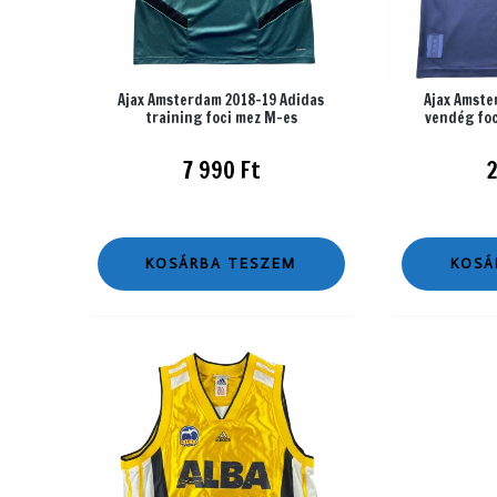
Ajax Amsterdam 2018-19 Adidas
Ajax Amste
training foci mez M-es
vendég foc
7 990
Ft
KOSÁRBA TESZEM
KOSÁ