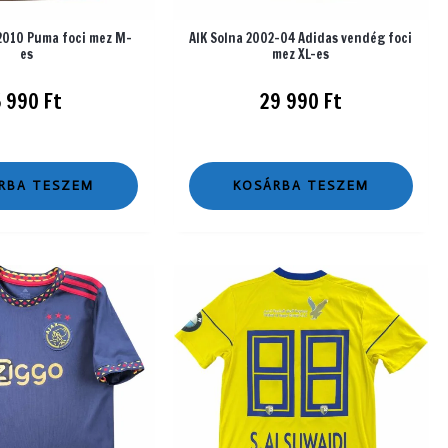
 2010 Puma foci mez M-
AIK Solna 2002-04 Adidas vendég foci
es
mez XL-es
5 990
Ft
29 990
Ft
RBA TESZEM
KOSÁRBA TESZEM